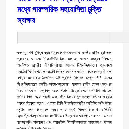
মধ্যে পারস্পরিক সহযোগিতা চুক্তি
স্বাক্ষর
বঙ্গবন্ধু শেখ মুজিবুর রহমান কৃষি বিশ্ববিদ্যালয়ের মাননীয় ভাইস-চ্যান্সেলর
প্রফেসর ড. মোঃ গিয়াসউদ্দীন মিয়া ভারতের আসাম রাজ্যের শিলচরে
অবস্থিত কেন্দ্রীয় বিশ্ববিদ্যালয়, আসাম বিশ্ববিদ্যালয়ের ত্রয়োদশ
প্রতিষ্ঠা দিবসে প্রধান অতিথি হিসেবে যোগদান করেন। তিন দিনব্যাপী নানা
বর্ণাঢ্য আয়োজনে উদযাপিত এই প্রতিষ্ঠা দিবসের শুরুতে তিনি আসাম
বিশ্ববিদ্যালয়ের মাননীয় ভাইস-চ্যান্সেলর প্রফেসর রাজীব মোহন পন্ত-এর
সাথে যৌথভাবে বিশ্ববিদ্যালয়ের পতাকা উত্তোলনের পাশাপাশি ভারতের
জাতির পিতা মহাত্মা গান্ধী এবং শহীদ মিনারে পুষ্পস্তবক অর্পনের মাধ্যমে
শ্রদ্ধা নিবেদন করেন। এছাড়া তিনি বিশ্ববিদ্যালয়টির নবনির্মিত কম্পিউটার
সেন্টার ভবন উদ্বোধন করেন এবং পদার্থ বিজ্ঞান বিভাগে নবনির্মিত
অ্যাস্ট্রোনমিক্যাল অবজারভেটরি-এর উদ্বোধনে অংশগ্রহন করেন। এসময়
বশেমুরকৃবি, বাংলাদেশ এবং স্বাগতিক বিশ্ববিদ্যালয়ের অন্যান্য গণ্যমান্য
ব্যক্তিবর্গ উপস্থিত ছিলেন।