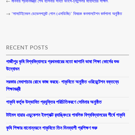
←
মাননীয় প্রধানমন্ত্রী শেখ হাসিনার সহিত ভাইস-চ্যান্সেলর মহোদয়ের সাক্ষাৎ
→
‘সাসটেইনেবল ডেভেলপমেন্ট গোল (এসডিজি)’ বিষয়ক কনসালটেশন কর্মশালা অনুষ্ঠিত
RECENT POSTS
গাজীপুর কৃষি বিশ্ববিদ্যালয়ে প্রথমবারের মতো জাপানি ভাষা শিক্ষা কোর্সের শুভ
উদ্বোধন
সরকার মেধাপাচার রোধে কাজ করছে- গাকৃবিতে অনুষ্ঠিত ওরিয়েন্টেশন বক্তব্যে
শিক্ষামন্ত্রী
গাকৃবি কর্তৃক উদ্ভাবিত প্রযুক্তির পরিচিতিকরণে সেমিনার অনুষ্ঠিত
টাইমস হায়ার এডুকেশন ইমপ্যাক্ট র‍্যাঙ্কিংয়ে পাবলিক বিশ্ববিদ্যালয়ের শীর্ষে গাকৃবি
কৃষি শিক্ষার মানোন্নয়নে গাকৃবিতে তিন দিনব্যাপী প্রশিক্ষণ শুরু