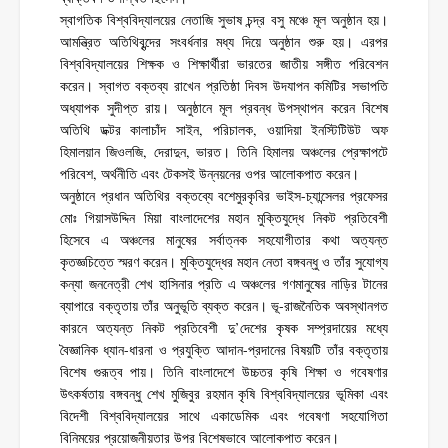
স্বাগতিক বিশ্ববিদ্যালয়ের নেতাজি সুভাষ চন্দ্র বসু মঞ্চে মূল অনুষ্ঠান হয়।
আমন্ত্রিত অতিথিবৃন্দের সংবর্ধনার মধ্য দিয়ে অনুষ্ঠান শুরু হয়। এরপর
বিশ্ববিদ্যালয়ের শিক্ষক ও শিক্ষার্থীরা ভারতের জাতীয় সঙ্গীত পরিবেশন
করেন। স্বাগত বক্তব্য রাখেন প্রতিষ্ঠা দিবস উদযাপন কমিটির সভাপতি
অধ্যাপক সুদীপ্ত রায়। অনুষ্ঠানে মূল প্রবন্ধ উপস্থাপন করেন বিশেষ
অতিথি ডক্টর কালাচাঁদ সাইন, পরিচালক, ওয়াদিয়া ইনস্টিটিউট অফ
হিমালয়ান জিওলজি, দেরাদুন, ভারত। তিনি হিমালয় অঞ্চলের প্রেক্ষাপটে
পরিবেশ, অর্থনীতি এবং টেকসই উন্নয়নের ওপর আলোকপাত করেন।
অনুষ্ঠানে প্রধান অতিথির বক্তব্যে বশেমুরকৃবির ভাইস-চ্যান্সেলর প্রফেসর
মোঃ গিয়াসউদ্দিন মিয়া বাংলাদেশের মহান মুক্তিযুদ্ধে নিকট প্রতিবেশী
হিসেবে এ অঞ্চলের মানুষের সর্বাত্নক সহযোগীতার কথা অত্যন্ত
কৃতজ্ঞচিত্তে স্মরণ করেন। মুক্তিযুদ্ধের মহান নেতা বঙ্গবন্ধু ও তাঁর সুযোগ্য
কন্যা জননেত্রী শেখ হাসিনার প্রতি এ অঞ্চলের গণমানুষের নাড়ির টানের
ব্যাপারে বক্তৃতায় তাঁর অনুভূতি ব্যক্ত করেন। ভূ-রাজনৈতিক অবস্থানগত
কারনে অত্যন্ত নিকট প্রতিবেশী দু’দেশের কৃষক সম্প্রদায়ের মধ্যে
বৈজ্ঞানিক ধ্যান-ধারনা ও প্রযুক্তি আদান-প্রদানের বিষয়টি তাঁর বক্তৃতায়
বিশেষ গুরূত্ব পায়। তিনি বাংলাদেশে উচ্চতর কৃষি শিক্ষা ও গবেষণার
উৎকর্ষতায় বঙ্গবন্ধু শেখ মুজিবুর রহমান কৃষি বিশ্ববিদ্যালয়ের ভূমিকা এবং
বিদেশী বিশ্ববিদ্যালয়ের সাথে একাডেমিক এবং গবেষণা সহযোগিতা
বিনিময়ের প্রয়োজনীয়তার উপর বিশেষভাবে আলোকপাত করেন।