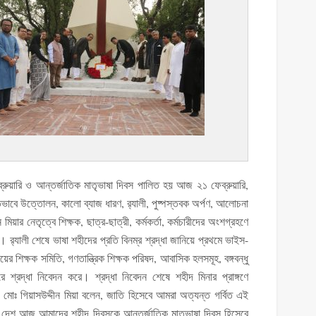
্রুয়ারি ও আন্তর্জাতিক মাতৃভাষা দিবস পালিত হয় আজ ২১ ফেব্রুয়ারি,
তভাবে উত্তোলন, কালো ব্যাজ ধারণ, র‌্যালী, পুষ্পস্তবক অর্পণ, আলোচনা
য়ার নেতৃত্বে শিক্ষক, ছাত্র-ছাত্রী, কর্মকর্তা, কর্মচারীদের অংশগ্রহণে
য়। র‌্যালী শেষে ভাষা শহীদের প্রতি বিনম্র শ্রদ্ধা জানিয়ে প্রথমে ভাইস-
লয়ের শিক্ষক সমিতি, গণতান্ত্রিক শিক্ষক পরিষদ, আবাসিক হলসমূহ, বঙ্গবন্ধু
নারে শ্রদ্ধা নিবেদন করে। শ্রদ্ধা নিবেদন শেষে শহীদ মিনার প্রাঙ্গণে
ড. মোঃ গিয়াসউদ্দীন মিয়া বলেন, জাতি হিসেবে আমরা অত্যন্ত গর্বিত এই
সকল দেশ আজ আমাদের শহীদ দিবসকে আন্তর্জাতিক মাতৃভাষা দিবস হিসেবে