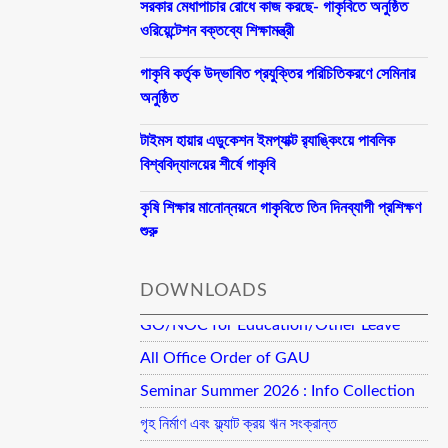
সরকার মেধাপাচার রোধে কাজ করছে- গাকৃবিতে অনুষ্ঠিত
ওরিয়েন্টেশন বক্তব্যে শিক্ষামন্ত্রী
গাকৃবি কর্তৃক উদ্ভাবিত প্রযুক্তির পরিচিতিকরণে সেমিনার
অনুষ্ঠিত
টাইমস হায়ার এডুকেশন ইমপ্যাক্ট র‍্যাঙ্কিংয়ে পাবলিক
বিশ্ববিদ্যালয়ের শীর্ষে গাকৃবি
কৃষি শিক্ষার মানোন্নয়নে গাকৃবিতে তিন দিনব্যাপী প্রশিক্ষণ
শুরু
DOWNLOADS
GO/NOC for Education/Other Leave
All Office Order of GAU
Seminar Summer 2026 : Info Collection
গৃহ নির্মাণ এবং ফ্ল্যাট ক্রয় ঋন সংক্রান্ত