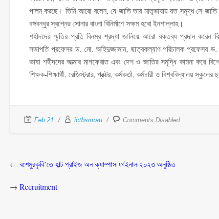
পালন করছে। তিনি আরো বলেন, যে জাতি তার মাতৃভাষায় যত সমৃদ্ধ সে জাতি ত
বঙ্গবন্ধুর স্বপ্নের সোনার বাংলা বিনির্মাণে সক্ষম হবো ইনশাল্লাহ।
শহীদদের স্মৃতির প্রতি বিনম্র শ্রদ্ধা জানিয়ে আরো বক্তব্য প্রদান করেন 
সভাপতি প্রফেসর ড. মো. অহিদুজ্জামান, ছাত্রকল্যাণ পরিচালক প্রফেসর ড. মো
ভাষা শহীদদের আত্মার মাগফেরাত এবং দেশ ও জাতির সমৃদ্ধি কামনা করে বিশেষ
শিক্ষক-শিক্ষার্থী, রেজিস্ট্রার, প্রক্টর, কর্মকর্তা, কর্মচারী ও বিশ্ববিদ্যালয় স্কুল
Feb 21
ictbsmrau
Comments Disabled
←
বশেমুরকৃবি’তে হাল্ট প্রাইজ অন ক্যাম্পাস ফাইনাল ২০২৩ অনুষ্ঠিত
→
Recruitment