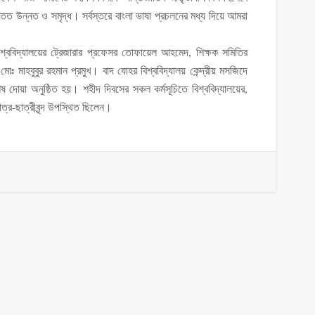
ত উন্নত ও সমৃদ্ধ। সর্বস্তরে বাংলা ভাষা প্রচলনের মধ্য দিয়ে আমরা
বিশ্ববিদ্যালয়ের ট্রেজারার প্রফেসর তোফায়েল আহমেদ, শিক্ষক সমিতির
ঃ মাহবুবুর রহমান প্রমুখ। বাদ যোহর বিশ্ববিদ্যালয় কেন্দ্রীয় মসজিদে
 দোয়া অনুষ্ঠিত হয়। শহীদ দিবসের সকল কর্মসূচিতে বিশ্ববিদ্যালয়ের,
ের ছাত্র-ছাত্রীবৃন্দ উপস্থিত ছিলেন।