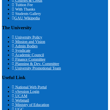
Courses & Credit
Tuition Fee
With Thanks
Students Gallery
GAU Wikipedia
The University
University Policy
Mission and Vision
Admin Bodies
Syndicate
Academic Council
Finance Committee
Planning & Dev. Committee
University Promotional Team
Useful Link
National Web Portal
vSession Login
UCAM
Webmail
Ministry of Education
UGC