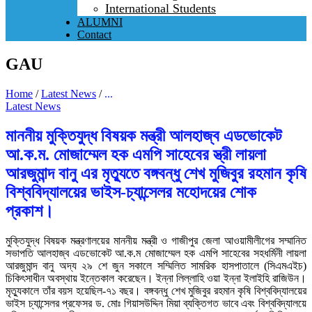
International Students
ALUMNI
Contact
GAU
Home
/
Latest News
/
...
Latest News
মাননীয় মুক্তিযুদ্ধ বিষয়ক মন্ত্রী আলহাজ্ব এডভোকেট
আ.ক.ম. মোজাম্মেল হক এমপি সাহেবের স্ত্রী লায়লা
আরজুমান্দ বানু এর মৃত্যুতে বঙ্গবন্ধু শেখ মুজিবুর রহমান কৃষি
বিশ্ববিদ্যালয়ের ভাইস-চ্যান্সেলর মহোদয়ের শোক
প্রকাশ।
মুক্তিযুদ্ধ বিষয়ক মন্ত্রণালয়ের মাননীয় মন্ত্রী ও গাজীপুর জেলা আওয়ামীলীগের সম্মানিত
সভাপতি আলহাজ্ব এডভোকেট আ.ক.ম মোজাম্মেল হক এমপি সাহেবের সহধর্মিনী লায়লা
আরজুমান্দ বানু অদ্য ২৯ শে জুন সকালে সম্মিলিত সামরিক হাসপাতালে (সিএমএইচ)
চিকিৎসাধীন অবস্থায় ইন্তেকাল করেছেন। ইন্না লিল্লাহি ওয়া ইন্না ইলাইহি রাজিউন।
মৃত্যুকালে তাঁর বয়স হয়েছিল-৭১ বছর। বঙ্গবন্ধু শেখ মুজিবুর রহমান কৃষি বিশ্ববিদ্যালয়ের
ভাইস চ্যান্সেলর প্রফেসর ড. মোঃ গিয়াসউদ্দিন মিয়া ব্যক্তিগত ভাবে এবং বিশ্ববিদ্যালয়ে