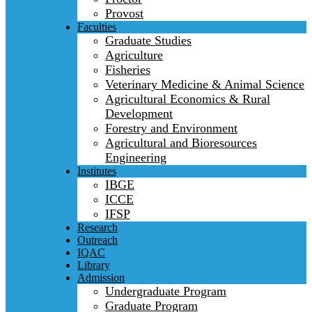
Provost
Faculties
Graduate Studies
Agriculture
Fisheries
Veterinary Medicine & Animal Science
Agricultural Economics & Rural
Development
Forestry and Environment
Agricultural and Bioresources
Engineering
Institutes
IBGE
ICCE
IFSP
Research
Outreach
IQAC
Library
Admission
Undergraduate Program
Graduate Program