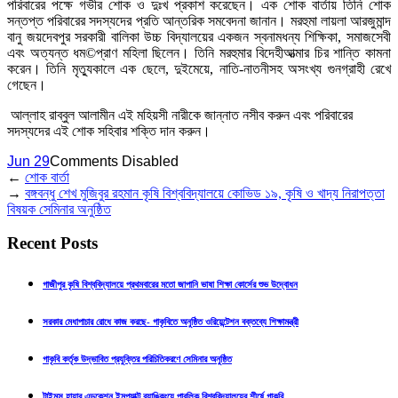
পরিবারের পক্ষে গভীর শোক ও দুঃখ প্রকাশ করেছেন। এক শোক বার্তায় তিনি শোক
সন্তপ্ত পরিবারের সদস্যদের প্রতি আন্তরিক সমবেদনা জানান। মরহুমা লায়লা আরজুমান্দ
বানু জয়দেবপুর সরকারী বালিকা উচ্চ বিদ্যালয়ের একজন স্বনামধন্য শিক্ষিকা, সমাজসেবী
এবং অত্যন্ত ধম©প্রাণ মহিলা ছিলেন। তিনি মরহুমার বিদেহীআত্মার চির শান্তি কামনা
করেন। তিনি মৃত্যুকালে এক ছেলে, দুইমেয়ে, নাতি-নাতনীসহ অসংখ্য গুনগ্রাহী রেখে
গেছেন।
আল্লাহ রাব্বুল আলামীন এই মহিয়সী নারীকে জান্নাত নসীব করুন এবং পরিবারের
সদস্যদের এই শোক সহিবার শক্তি দান করুন।
Jun 29
Comments Disabled
←
শোক বার্তা
→
বঙ্গবন্ধু শেখ মুজিবুর রহমান কৃষি বিশ্ববিদ্যালয়ে কোভিড ১৯, কৃষি ও খাদ্য নিরাপত্তা
বিষয়ক সেমিনার অনুষ্ঠিত
Recent Posts
গাজীপুর কৃষি বিশ্ববিদ্যালয়ে প্রথমবারের মতো জাপানি ভাষা শিক্ষা কোর্সের শুভ উদ্বোধন
সরকার মেধাপাচার রোধে কাজ করছে- গাকৃবিতে অনুষ্ঠিত ওরিয়েন্টেশন বক্তব্যে শিক্ষামন্ত্রী
গাকৃবি কর্তৃক উদ্ভাবিত প্রযুক্তির পরিচিতিকরণে সেমিনার অনুষ্ঠিত
টাইমস হায়ার এডুকেশন ইমপ্যাক্ট র‍্যাঙ্কিংয়ে পাবলিক বিশ্ববিদ্যালয়ের শীর্ষে গাকৃবি