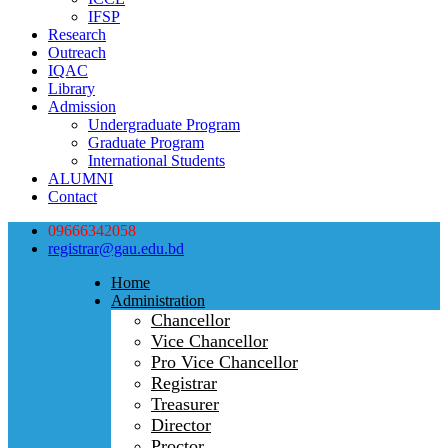
IFSP
Research
Outreach
IQAC
Library
Admission
Undergraduate Program
Graduate Program
International Students
ALUMNI
Contact
09666342058
registrar@gau.edu.bd
Home
Administration
Chancellor
Vice Chancellor
Pro Vice Chancellor
Registrar
Treasurer
Director
Proctor