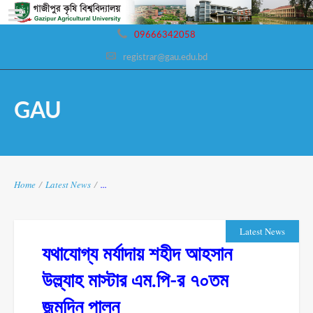
09666342058
registrar@gau.edu.bd
GAU
Home
/
Latest News
/
...
Latest News
যথাযোগ্য মর্যাদায় শহীদ আহসান
উল্ল্যাহ মাস্টার এম.পি-র ৭০তম
জন্মদিন পালন