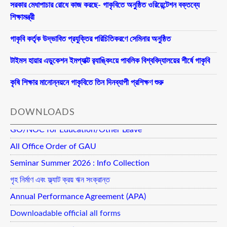
সরকার মেধাপাচার রোধে কাজ করছে- গাকৃবিতে অনুষ্ঠিত ওরিয়েন্টেশন বক্তব্যে
শিক্ষামন্ত্রী
গাকৃবি কর্তৃক উদ্ভাবিত প্রযুক্তির পরিচিতিকরণে সেমিনার অনুষ্ঠিত
টাইমস হায়ার এডুকেশন ইমপ্যাক্ট র‍্যাঙ্কিংয়ে পাবলিক বিশ্ববিদ্যালয়ের শীর্ষে গাকৃবি
কৃষি শিক্ষার মানোন্নয়নে গাকৃবিতে তিন দিনব্যাপী প্রশিক্ষণ শুরু
DOWNLOADS
GO/NOC for Education/Other Leave
All Office Order of GAU
Seminar Summer 2026 : Info Collection
গৃহ নির্মাণ এবং ফ্ল্যাট ক্রয় ঋন সংক্রান্ত
Annual Performance Agreement (APA)
Downloadable official all forms