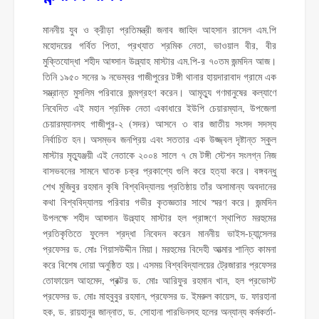
মাননীয় যুব ও ক্রীড়া প্রতিমন্ত্রী জনাব জাহিদ আহসান রাসেল এম.পি
মহোদয়ের গর্বিত পিতা, প্রখ্যাত শ্রমিক নেতা, ভাওয়াল বীর, বীর
মুক্তিযোদ্ধা শহীদ আহ্সান উল্ল্যাহ মাস্টার এম.পি-র ৭০তম জন্মদিন আজ।
তিনি ১৯৫০ সনের ৯ নভেম্বর গাজীপুরের টঙ্গী থানার হায়দারাবাদ গ্রামে এক
সম্ভ্রান্ত মুসলিম পরিবারে জন্মগ্রহণ করেন। আমৃত্যু গণমানুষের কল্যাণে
নিবেদিত এই মহান শ্রমিক নেতা একাধারে ইউপি চেয়ারম্যান, উপজেলা
চেয়ারম্যানসহ গাজীপুর-২ (সদর) আসনে ৩ বার জাতীয় সংসদ সদস্য
নির্বাচিত হন। অসম্ভব জনপ্রিয় এবং সততার এক উজ্জ্বল দৃষ্টান্ত স্কুল
মাস্টার মৃত্যুঞ্জয়ী এই নেতাকে ২০০৪ সালে ৭ মে টঙ্গী স্টেশন সংলগ্ন নিজ
বাসভবনের সামনে ঘাতক চক্র প্রকাশ্যে গুলি করে হত্যা করে। বঙ্গবন্ধু
শেখ মুজিবুর রহমান কৃষি বিশ্ববিদ্যালয় প্রতিষ্ঠায় তাঁর অসামান্য অবদানের
কথা বিশ্ববিদ্যালয় পরিবার গভীর কৃতজ্ঞতার সাথে স্মরণ করে। জন্মদিন
উপলক্ষে শহীদ আহ্সান উল্ল্যাহ মাস্টার হল প্রাঙ্গণে স্থাপিত মরহুমের
প্রতিকৃতিতে ফুলেল শ্রদ্ধা নিবেদন করেন মাননীয় ভাইস-চ্যান্সেলর
প্রফেসর ড. মোঃ গিয়াসউদ্দীন মিয়া। মরহুমের বিদেহী আত্মার শান্তি কামনা
করে বিশেষ দোয়া অনুষ্ঠিত হয়। এসময় বিশ্ববিদ্যালয়ের ট্রেজারার প্রফেসর
তোফায়েল আহমেদ, প্রক্টর ড. মোঃ আরিফুর রহমান খান, হল প্রভোস্ট
প্রফেসর ড. মোঃ মাহবুবুর রহমান, প্রফেসর ড. ইমরুল কায়েস, ড. ফারহানা
হক, ড. রায়হানুর জান্নাত, ড. সোহানা পারভিনসহ হলের অন্যান্য কর্মকর্তা-