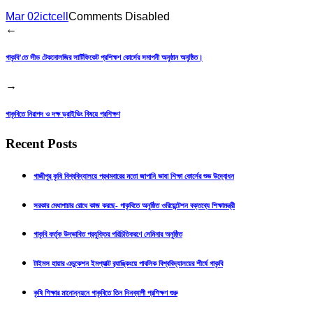
Mar 02
ictcell
Comments Disabled
←
গাকৃবি’তে সীড টেকনোলজির সার্টিফিকেট প্রশিক্ষণ কোর্সের সমাপনী অনুষ্ঠান অনুষ্ঠিত।
→
গাকৃবিতে নিরাপদ ও দক্ষ ড্রাইভিং বিষয়ে প্রশিক্ষণ
Recent Posts
গাজীপুর কৃষি বিশ্ববিদ্যালয়ে প্রথমবারের মতো জাপানি ভাষা শিক্ষা কোর্সের শুভ উদ্বোধন
সরকার মেধাপাচার রোধে কাজ করছে- গাকৃবিতে অনুষ্ঠিত ওরিয়েন্টেশন বক্তব্যে শিক্ষামন্ত্রী
গাকৃবি কর্তৃক উদ্ভাবিত প্রযুক্তির পরিচিতিকরণে সেমিনার অনুষ্ঠিত
টাইমস হায়ার এডুকেশন ইমপ্যাক্ট র‍্যাঙ্কিংয়ে পাবলিক বিশ্ববিদ্যালয়ের শীর্ষে গাকৃবি
কৃষি শিক্ষার মানোন্নয়নে গাকৃবিতে তিন দিনব্যাপী প্রশিক্ষণ শুরু