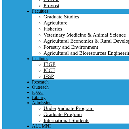
Provost
Faculties
Graduate Studies
Agriculture
Fisheries
Veterinary Medicine & Animal Science
Agricultural Economics & Rural Devel
Forestry and Environment
Agricultural and Bioresources Engineeri
Institutes
IBGE
ICCE
IFSP
Research
Outreach
IQAC
Library
Admission
Undergraduate Program
Graduate Program
International Students
ALUMNI