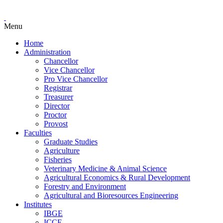
Menu
Home
Administration
Chancellor
Vice Chancellor
Pro Vice Chancellor
Registrar
Treasurer
Director
Proctor
Provost
Faculties
Graduate Studies
Agriculture
Fisheries
Veterinary Medicine & Animal Science
Agricultural Economics & Rural Development
Forestry and Environment
Agricultural and Bioresources Engineering
Institutes
IBGE
ICCE