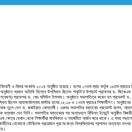
বিতরণী ও বিদায় সংবর্ধনা ২০২৪ অনুষ্ঠিত হয়েছে। হলের ১৭তম ব্যাচ কর্তৃক ১৬তম ব্যাচের বিদা
য়। অনুষ্ঠানে প্রধান অতিথি হিসেবে উপস্থিত ছিলেন গাকৃবি’র উপাচার্য প্রফেসর ড. জিক
গবেষণা) প্রফেসর ড. মোঃ মসিউল ইসলাম। অনুষ্ঠানে সভাপতিত্ব করেন হল প্রভোস্ট ড. 
ত ছিলেন আহসানউল্লাহ মাস্টার হলের ১৫,১৬ ও ১৭তম ব্যাচের শিক্ষার্থীগণ। অনুষ্ঠানের শুরুত
্মারক তুলে দেন ড. রুবাইয়াত বোস্তামী। এরপর সভাপতির বক্তব্যে প্রভোস্ট বলেন, আহসান
ে ধন্যবাদ দেন তিনি। সভাপতির বক্তব্যের পর অন্তঃহলে বিভিন্ন ইভেন্টে অনুষ্ঠিত বিজয়ীদ
 ক্ষেত্র যেখান থেকে শিক্ষার্থীরা মানবিকতা ও সহমর্মিতা অর্জন করে থাকে। এ সময় পড়াশো
্ষার্থীদের যেকোনো যৌক্তিক প্রয়োজন পূরণের জন্য বিশ্ববিদ্যালয় প্রশাসন অত্যন্ত তৎপর
করে।