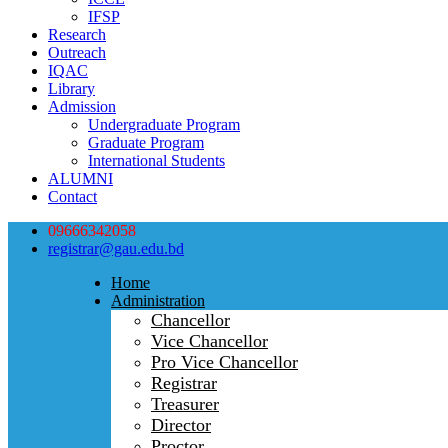
IFSP
Research
Outreach
IQAC
Library
Admission
Undergraduate Program
Graduate Program
International Students
ALUMNI
Contact
09666342058
registrar@gau.edu.bd
Home
Administration
Chancellor
Vice Chancellor
Pro Vice Chancellor
Registrar
Treasurer
Director
Proctor