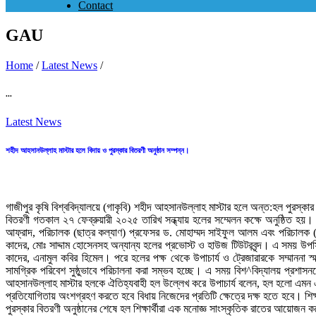
Contact
GAU
Home
/
Latest News
/
...
Latest News
শহীদ আহসানউল্লাহ মাস্টার হলে বিদায় ও পুরস্কার বিতরণী অনুষ্ঠান সম্পন্ন।
গাজীপুর কৃষি বিশ্ববিদ্যালয়ে (গাকৃবি) শহীদ আহসানউল্লাহ মাস্টার হলে অন্ত:হল পুরস্কার 
বিতরণী গতকাল ২৭ ফেব্রুয়ারী ২০২৫ তারিখ সন্ধ্যায় হলের সম্মেলন কক্ষে অনুষ্ঠিত হ
আফ্রাদ, পরিচালক (ছাত্র কল্যাণ) প্রফেসর ড. মোহাম্মদ সাইফুল আলম এবং পরিচালক (
কাদের, মোঃ সাদ্দাম হোসেনসহ অন্যান্য হলের প্রভোস্ট ও হাউজ টিউটরবৃন্দ। এ সময় উপস্থি
কাদের, এনামুল কবির হিমেল। পরে হলের পক্ষ থেকে উপাচার্য ও ট্রেজারারকে সম্মাননা স
সামগ্রিক পরিবেশ সুষ্ঠুভাবে পরিচালনা করা সম্ভব হচ্ছে। এ সময় বিশ^বিদ্যালয় প্রশাসনক
আহসানউল্লাহ মাস্টার হলকে ঐতিহ্যবাহী হল উল্লেখ করে উপাচার্য বলেন, হল হলো এমন এক
প্রতিযোগিতায় অংশগ্রহণ করতে হবে বিধায় নিজেদের প্রতিটি ক্ষেত্রে দক্ষ হতে হবে। শিক
পুরস্কার বিতরণী অনুষ্ঠানের শেষে হল শিক্ষার্থীরা এক মনোজ্ঞ সাংস্কৃতিক রাতের আয়োজন 