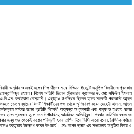
য়ী অনুষ্ঠান ও একই হলের শিক্ষার্থীদের মাঝে বিভিন্ন ইভেন্টে অনুষ্ঠিত বিজয়ীদের পুরস্কার
েএম মোস্তাফিজুর রহমান। বিশেষ অতিথি ছিলেন ট্রেজারার প্রফেসর ড. মোঃ সফিউল ইসলাম
এ.বি.এম. রুবাইয়াত বোস্তামী। এছাড়াও উপস্থিত ছিলেন হলের সহকারী প্রভোস্ট আব্দুল
ে ১৬তম ব্যাচের বিদায়ী শিক্ষার্থীদের পক্ষ থেকে স্মৃতিচারণ করেন মেহেদী হাসান, আব্দুল
উল্লাহ মাস্টার হলের প্রতিটি শিক্ষার্থী অত্যন্ত অধ্যবসায়ী এবং বাধ্যগত হওয়ায় হলের
ের হাতে পুরস্কার তুলে দেন উপাচার্যসহ আমন্ত্রিত অতিথিবৃন্দ। প্রধান অতিথির বক্তব্যে
নার জন্য শুরু থেকেই কঠোর পরিশ্রমী হবার তাগিদ দিয়ে ভিসি আরো বলেন, বৈশি^ক পর্যায়ে
 বলেও বক্তৃতায় উল্লেখ করেন উপাচার্য। মোঃ আপন দুলাল এর সঞ্চালনায় অনুষ্ঠিত বিদায় ও