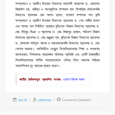
সম্প্রসারণ ও গ্রামীণ উন্নয়ন বিভাগের সহযোগী অধ্যাপক ড. মোহাম্মদ
জিয়াউল হক, ক্রীড়া ও সাংস্কৃতিক সম্পাদক পদে ফিশারিজ টেকনোলজি
বিভাগের প্রভাষক মোঃ আপন দুলাল, গবেষণা সম্পাদক পদে কৃষি
সম্প্রসারণ ও গ্রামীণ উন্নয়ন বিভাগের প্রফেসর ড. শেখ শামীম হাসান
এবং সদস্য পদে নির্বাচিত হয়েছেন মৃত্তিকা বিজ্ঞান বিভাগের প্রফেসর ড.
মোঃ ইউনুছ মিঞা ও প্রফেসর ড. মোঃ মিজানুর রহমান, পরিবেশ বিজ্ঞান
বিভাগের প্রফেসর ড. মোঃ মঞ্জুরুল হক, মৃত্তিকা বিজ্ঞান বিভাগের প্রফেসর
ড. মোহাম্মদ সাইফুল আলম ও প্যাথবায়োলজি বিভাগের প্রফেসর ড. মোঃ
গোলাম হায়দার। নবনির্বাচিত নেতৃবৃন্দ বিশ্ববিদ্যালয়ের শিক্ষা ও গবেষণার
মানোন্নয়ন, শিক্ষকদের ন্যায়সঙ্গত অধিকার প্রতিষ্ঠা এবং একটি বৈষম্যহীন
বিশ্ববিদ্যালয়ের সার্বিক অগ্রযাত্রাকে এগিয়ে নিতে সকলের সক্রিয়
সহযোগিতার দৃঢ় প্রত্যয় ব্যক্ত করেন।
এখানে ক্লিক করুন
জাতীয় দৈনিকসমূহে প্রকাশিত সংবাদঃ
Jan 01
ictbsmrau
Comments Disabled