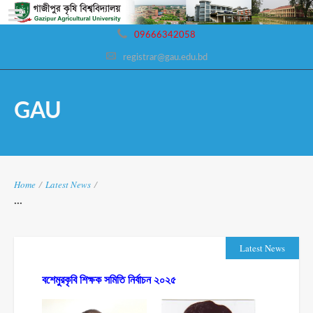
09666342058
registrar@gau.edu.bd
GAU
Home
/
Latest News
/
...
Latest News
বশেমুরকৃবি শিক্ষক সমিতি নির্বাচন ২০২৫