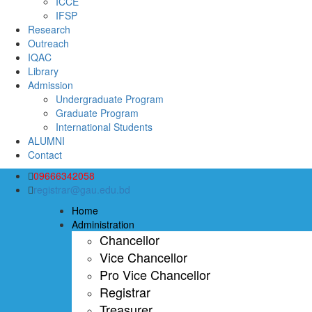
ICCE
IFSP
Research
Outreach
IQAC
Library
Admission
Undergraduate Program
Graduate Program
International Students
ALUMNI
Contact
09666342058
registrar@gau.edu.bd
Home
Administration
Chancellor
Vice Chancellor
Pro Vice Chancellor
Registrar
Treasurer