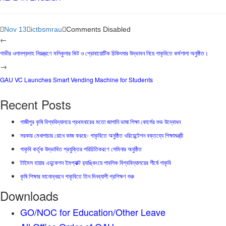
Nov 13
ictbsmrau
Comments Disabled
←
গাভীর ওলানপ্রদাহ নিয়ন্ত্রণে মলিকুলার কিট ও প্রোবায়োটিক চিকিৎসার উদ্ভাবন নিয়ে গাকৃবিতে কর্মশালা অনুষ্ঠিত।
→
GAU VC Launches Smart Vending Machine for Students
Recent Posts
গাজীপুর কৃষি বিশ্ববিদ্যালয়ে প্রথমবারের মতো জাপানি ভাষা শিক্ষা কোর্সের শুভ উদ্বোধন
সরকার মেধাপাচার রোধে কাজ করছে- গাকৃবিতে অনুষ্ঠিত ওরিয়েন্টেশন বক্তব্যে শিক্ষামন্ত্রী
গাকৃবি কর্তৃক উদ্ভাবিত প্রযুক্তির পরিচিতিকরণে সেমিনার অনুষ্ঠিত
টাইমস হায়ার এডুকেশন ইমপ্যাক্ট র‍্যাঙ্কিংয়ে পাবলিক বিশ্ববিদ্যালয়ের শীর্ষে গাকৃবি
কৃষি শিক্ষার মানোন্নয়নে গাকৃবিতে তিন দিনব্যাপী প্রশিক্ষণ শুরু
Downloads
GO/NOC for Education/Other Leave