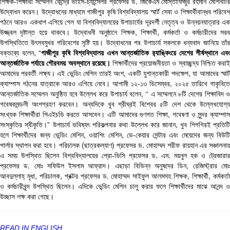
শিক্ষক-শিক্ষার্থী সম্মেলন কেন্দ্রে ভাইস-চ্যান্সেলর প্রফেসর ড. জিকেএম মোস্তাফিজুর রহমান মেশিনটির
উদ্বোধন করেন। উদ্বোধনের মাধ্যমে গাজীপুর কৃষি বিশ্ববিদ্যালয় স্মার্ট সেবা ও শিক্ষার্থীবান্ধব পরিবেশ
গঠনে আরও একধাপ এগিয়ে গেল যা বিশ্ববিদ্যালয়ের উপাচার্যের দূরদর্শী নেতৃত্ব ও উন্নয়নযাত্রার এক
উজ্জ্বল দৃষ্টান্ত হয়ে থাকবে। উদ্বোধনী অনুষ্ঠানে শিক্ষক, শিক্ষার্থী, কর্মকর্তা ও কর্মচারীদের সরব
উপস্থিতিতে উৎসবমুখর পরিবেশের সৃষ্টি হয়। উদ্বোধনের পর উপাচার্য সকলকে ধন্যবাদ জানিয়ে তাঁর
বক্তব্যে বলেন, “
গাজীপুর কৃষি বিশ্ববিদ্যালয় এখন আন্তর্জাতিক র‌্যাঙ্কিংয়ে দেশের শীর্ষস্থানে এব
আন্তর্জাতিক পর্যায়ে গৌরবময় অবস্থানে রয়েছে।
শিক্ষার্থীদের প্রয়োজনীয়তা ও স্বাচ্ছন্দ্য নিশ্চিত করা
আমাদের পরবর্তী লক্ষ্য। এই ভেন্ডিং মেশিন তারই অংশ, একটি যুগান্তকারী পদক্ষেপ, যা আমাদের স্মার্ট
ক্যাম্পাস গঠনের যাত্রাকে আরও এগিয়ে নেবে। আগামী ১২-১৩ ডিসেম্বর, ২০২৫ তারিখে গাকৃবিতে
আন্তর্জাতিক সম্মেলন অনুষ্ঠিত হবে উল্লেখ করে উপাচার্য বলেন, ‘‘ এ সম্মেলনে ৮টি দেশের শিক্ষাবিদ ও
গবেষকমন্ডলী অংশগ্রহণ করবেন। অন্যদিকে খুব শ্রীঘ্রই বিশ্বের ৫টি দেশ থেকে উল্লেখযোগ্য
সংখ্যক শিক্ষার্থীরা পিএইচডি করতে আসবেন। এটি আমাদের গুণগত শিক্ষা, গবেষণা ও সুন্দর ক্যাম্পাস
সংস্কৃতির স্বীকৃতি।” উপাচার্য ভবিষ্যৎ পরিকল্পনার কথা উল্লেখ করে জানান, খুব শিগগিরই প্রতিটি
হলে শিক্ষার্থীদের জন্য ভেন্ডিং মেশিন, ওয়াশিং মেশিন, ডে-কেয়ার সেন্টার এবং মেয়েদের জন্য বিউটি
পার্লার স্থাপন করা হবে। পরিচালক (ছাত্রকল্যাণ) প্রফেসর ড. মোহাম্মদ শরীফ রায়হান এর সঞ্চালনায়
এ সময় উপস্থিত ছিলেন বিশ্ববিদ্যালয়ের প্রো-ভিসি প্রফেসর ড. এম. ময়নুল হক ও ট্রেজারার
প্রফেসর ড. মোঃ সফিউল ইসলাম আফ্রাদ। এছাড়া বিভিন্ন অনুষদের ডিন, রেজিস্ট্রার মোঃ
আবদুল্লাহ্ মৃধা, পরিচালক, প্রক্টর প্রফেসর ড. মোহাম্মদ সাইফুল আলমসহ শিক্ষক, শিক্ষার্থী, কর্মকর্তা
ও কর্মচারীবৃন্দ উপস্থিত ছিলেন। এদিকে ভেন্ডিং মেশিন চালু করার ফলে শিক্ষার্থীদের মাঝে আনন্দ ও
উচ্ছাস লক্ষ করা গেছে।
READ IN ENGLISH