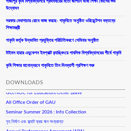
গাজীপুর কৃষি বিশ্ববিদ্যালয়ে প্রথমবারের মতো জাপানি ভাষা শিক্ষা কোর্সের শুভ
উদ্বোধন
সরকার মেধাপাচার রোধে কাজ করছে- গাকৃবিতে অনুষ্ঠিত ওরিয়েন্টেশন বক্তব্যে
শিক্ষামন্ত্রী
গাকৃবি কর্তৃক উদ্ভাবিত প্রযুক্তির পরিচিতিকরণে সেমিনার অনুষ্ঠিত
টাইমস হায়ার এডুকেশন ইমপ্যাক্ট র‍্যাঙ্কিংয়ে পাবলিক বিশ্ববিদ্যালয়ের শীর্ষে গাকৃবি
কৃষি শিক্ষার মানোন্নয়নে গাকৃবিতে তিন দিনব্যাপী প্রশিক্ষণ শুরু
DOWNLOADS
GO/NOC for Education/Other Leave
All Office Order of GAU
Seminar Summer 2026 : Info Collection
গৃহ নির্মাণ এবং ফ্ল্যাট ক্রয় ঋন সংক্রান্ত