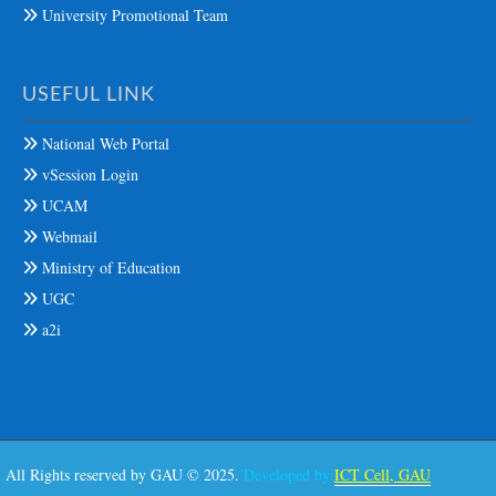
University Promotional Team
USEFUL LINK
National Web Portal
vSession Login
UCAM
Webmail
Ministry of Education
UGC
a2i
All Rights reserved by GAU © 2025.
Developed by:
ICT Cell, GAU