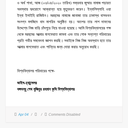
ও অর্থ শাখা, আজ (০৩/০৪/২০২০ তারিখ) শুক্রবার জুম্মার নামাজ পড়ারত
অবস্থায় হৃদরোগে আক্রান্ত হয়ে মৃত্যুবরণ করেন। ইন্নালিল্লাহি ওয়া
ইন্না ইলাইহি রাজিউন। মরহুমের নামাজে জানাজা তার ঢাকাস্থ বাসভবন
সংলগ্ন মসজিদে বাদ মাগরিব অনুষ্ঠিত হয়। অতপর তার লাশ দাফনের
উদ্দেশ্যে নিজ বাড়ি চাঁদপুরে নিয়ে যাওয়া হয়েছে। আমি বিশ্ববিদ্যালয়ের পক্ষ
থেকে মরহুমের আত্মার মাগফেরাত কামনা এবং তার শোক সন্তপ্ত পরিবারের
প্রতি গভীর সমবেদনা জ্ঞাপন করছি। সবাইকে নিজ নিজ অবস্থান হতে তার
আত্মার মাগফেরাত এবং শান্তির জন্য দোয়া করার অনুরোধ করছি।
বিশ্ববিদ্যালয় পরিবারের পক্ষে-
ভাইস-চ্যান্সেলর
বঙ্গবন্ধু শেখ মুজিবুর রহমান কৃষি বিশ্ববিদ্যালয়
Apr 04
Comments Disabled