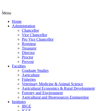
Menu
Home
Administration
Chancellor
Vice Chancellor
Pro Vice Chancellor
Registrar
Treasurer
Director
Proctor
Provost
Faculties
Graduate Studies
Agriculture
Fisheries
Veterinary Medicine & Animal Science
Agricultural Economics & Rural Development
Forestry and Environment
Agricultural and Bioresources Engineering
Institutes
IBGE
ICCE