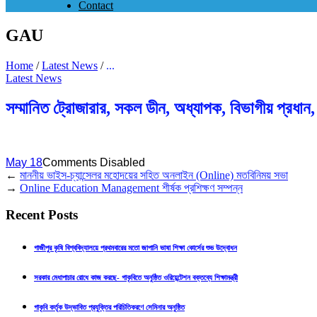
Contact
GAU
Home
/
Latest News
/
...
Latest News
সম্মানিত ট্রোজারার, সকল ডীন, অধ্যাপক, বিভাগীয় প্রধান
May 18
Comments Disabled
←
মাননীয় ভাইস-চ্যান্সেলর মহোদয়ের সহিত অনলাইন (Online) মতবিনিময় সভা
→
Online Education Management শীর্ষক প্রশিক্ষণ সম্পন্ন
Recent Posts
গাজীপুর কৃষি বিশ্ববিদ্যালয়ে প্রথমবারের মতো জাপানি ভাষা শিক্ষা কোর্সের শুভ উদ্বোধন
সরকার মেধাপাচার রোধে কাজ করছে- গাকৃবিতে অনুষ্ঠিত ওরিয়েন্টেশন বক্তব্যে শিক্ষামন্ত্রী
গাকৃবি কর্তৃক উদ্ভাবিত প্রযুক্তির পরিচিতিকরণে সেমিনার অনুষ্ঠিত