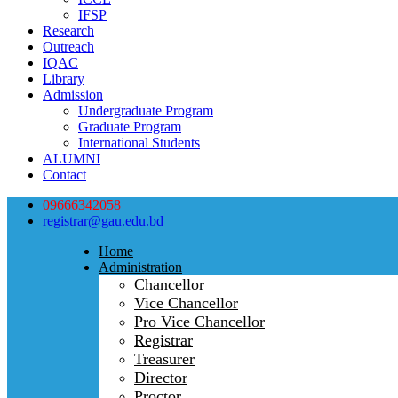
IFSP
Research
Outreach
IQAC
Library
Admission
Undergraduate Program
Graduate Program
International Students
ALUMNI
Contact
09666342058
registrar@gau.edu.bd
Home
Administration
Chancellor
Vice Chancellor
Pro Vice Chancellor
Registrar
Treasurer
Director
Proctor