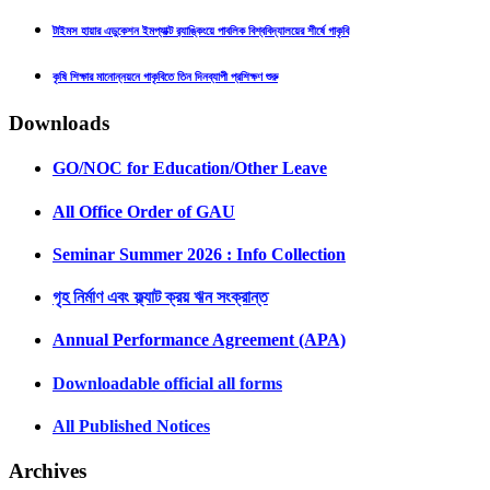
টাইমস হায়ার এডুকেশন ইমপ্যাক্ট র‍্যাঙ্কিংয়ে পাবলিক বিশ্ববিদ্যালয়ের শীর্ষে গাকৃবি
কৃষি শিক্ষার মানোন্নয়নে গাকৃবিতে তিন দিনব্যাপী প্রশিক্ষণ শুরু
Downloads
GO/NOC for Education/Other Leave
All Office Order of GAU
Seminar Summer 2026 : Info Collection
গৃহ নির্মাণ এবং ফ্ল্যাট ক্রয় ঋন সংক্রান্ত
Annual Performance Agreement (APA)
Downloadable official all forms
All Published Notices
Archives