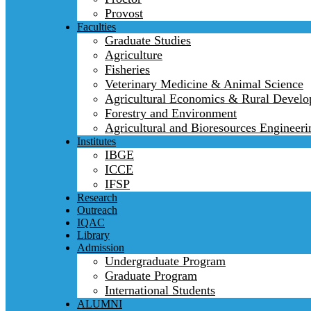
Provost
Faculties
Graduate Studies
Agriculture
Fisheries
Veterinary Medicine & Animal Science
Agricultural Economics & Rural Devel
Forestry and Environment
Agricultural and Bioresources Engineeri
Institutes
IBGE
ICCE
IFSP
Research
Outreach
IQAC
Library
Admission
Undergraduate Program
Graduate Program
International Students
ALUMNI