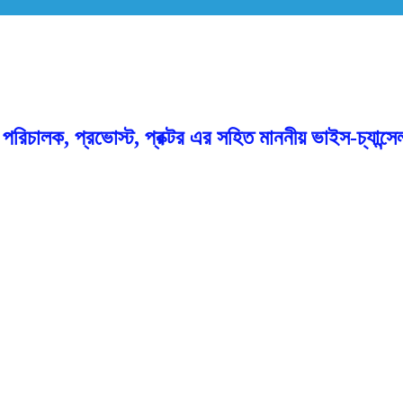
, পরিচালক, প্রভোস্ট, প্রক্টর এর সহিত মাননীয় ভাইস-চ্যা