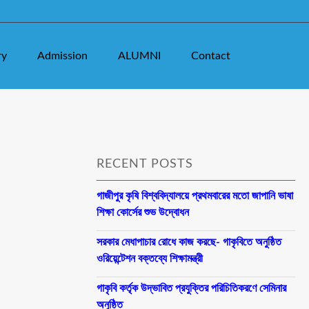
ry
Admission
ALUMNI
Contact
RECENT POSTS
গাজীপুর কৃষি বিশ্ববিদ্যালয়ে প্রথমবারের মতো জাপানি ভাষা
শিক্ষা কোর্সের শুভ উদ্বোধন
সরকার মেধাপাচার রোধে কাজ করছে- গাকৃবিতে অনুষ্ঠিত
ওরিয়েন্টেশন বক্তব্যে শিক্ষামন্ত্রী
গাকৃবি কর্তৃক উদ্ভাবিত প্রযুক্তির পরিচিতিকরণে সেমিনার
অনুষ্ঠিত