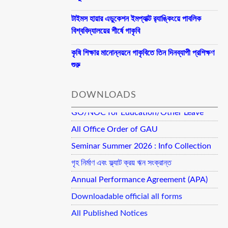
টাইমস হায়ার এডুকেশন ইমপ্যাক্ট র‍্যাঙ্কিংয়ে পাবলিক
বিশ্ববিদ্যালয়ের শীর্ষে গাকৃবি
কৃষি শিক্ষার মানোন্নয়নে গাকৃবিতে তিন দিনব্যাপী প্রশিক্ষণ
শুরু
DOWNLOADS
GO/NOC for Education/Other Leave
All Office Order of GAU
Seminar Summer 2026 : Info Collection
গৃহ নির্মাণ এবং ফ্ল্যাট ক্রয় ঋন সংক্রান্ত
Annual Performance Agreement (APA)
Downloadable official all forms
All Published Notices