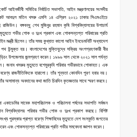
কোর্ট আইনজীবী সমিতির নির্বাচিত সভাপতি, আইন মন্ত্রণালয়ের সংসদীয়
এডভোকেট আবদুল মতিন খসরু এমপি ১৪ এপ্রিল ২০২১ ঢাকার সিএমএইচে
াজিউন। বঙ্গবন্ধু শেখ মুজিবুর রহমান কৃষি বিশ্ববিদ্যালয়ের উপাচার্য
ৃত্যুতে গভীর শোক ও দুঃখ প্রকাশ এবং শোকসন্তপ্ত পরিবারের প্রতি
 মন্ত্রী ছিলেন। তাঁর সময় কুখ্যাত কালো আইন ইনডেমনিটি অধ্যাদেশ
 পথ উন্মুক্ত হয়। বাংলাদেশের মুক্তিযুদ্ধে সক্রিয় অংশগ্রহণকারী বীর
 বুড়িচং উপজেলায় জন্মগ্রহণ করেন। ১৯৯৬ সাল থেকে ২০২১ সাল পর্যন্ত
ত হন। জনাব খসরুর মৃত্যুতে বশেমুরকৃবি পরিবার গভীরভাবে শোকাহত। এক
 বরেণ্য রাজনীতিবিদকে হারালো। তাঁর শূন্যতা কোনদিন পূরণ হবার নয়।
় তাঁর অসামান্য অবদানের কথা জাতি চিরদিন কৃতজ্ঞতার সাথে স্মরণ করবে।
ংলা একাডেমির সাবেক মহাপরিচালক ও পরিচালনা পর্ষদের সভাপতি সর্বজন
রহমান বিশ্ববিদ্যালয় পরিবার গভীর শোক ও দুঃখ প্রকাশ করছে। বিশিষ্ট
্য পুরস্কার প্রাপ্ত বরেণ্য শিক্ষাবিদের মৃত্যুতে দেশ সংস্কৃতি জগতের
করেন এবং শোকসন্তপ্ত পরিবারের প্রতি গভীর সমবেদনা জ্ঞাপন করেন।