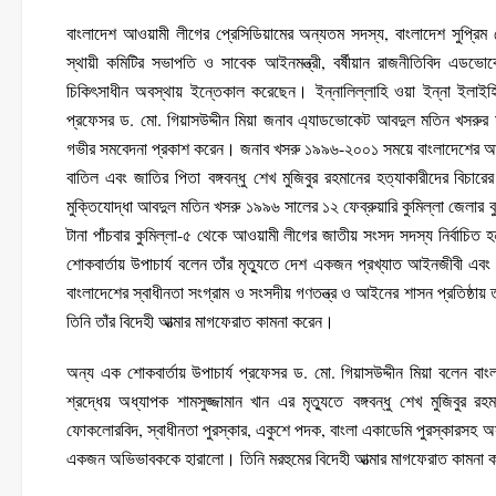
বাংলাদেশ আওয়ামী লীগের প্রেসিডিয়ামের অন্যতম সদস্য, বাংলাদেশ সুপ্রিম 
স্থায়ী কমিটির সভাপতি ও সাবেক আইনমন্ত্রী, বর্ষীয়ান রাজনীতিবিদ 
চিকিৎসাধীন অবস্থায় ইন্তেকাল করেছেন। ইন্নালিল্লাহি ওয়া ইন্না ইলাইহি র
প্রফেসর ড. মো. গিয়াসউদ্দীন মিয়া জনাব এ্যাডভোকেট আবদুল মতিন খসরুর ম
গভীর সমবেদনা প্রকাশ করেন। জনাব খসরু ১৯৯৬-২০০১ সময়ে বাংলাদেশের আইন
বাতিল এবং জাতির পিতা বঙ্গবন্ধু শেখ মুজিবুর রহমানের হত্যাকারীদের বিচারের
মুক্তিযোদ্ধা আবদুল মতিন খসরু ১৯৯৬ সালের ১২ ফেব্রুয়ারি কুমিল্লা জেলার
টানা পাঁচবার কুমিল্লা-৫ থেকে আওয়ামী লীগের জাতীয় সংসদ সদস্য নির্বাচি
শোকবার্তায় উপাচার্য বলেন তাঁর মৃত্যুতে দেশ একজন প্রখ্যাত আইনজীবী এবং
বাংলাদেশের স্বাধীনতা সংগ্রাম ও সংসদীয় গণতন্ত্র ও আইনের শাসন প্রতিষ্ঠায
তিনি তাঁর বিদেহী আত্মার মাগফেরাত কামনা করেন।
অন্য এক শোকবার্তায় উপাচার্য প্রফেসর ড. মো. গিয়াসউদ্দীন মিয়া বলেন বা
শ্রদ্ধেয় অধ্যাপক শামসুজ্জামান খান এর মৃত্যুতে বঙ্গবন্ধু শেখ মুজিবুর 
ফোকলোরবিদ, স্বাধীনতা পুরস্কার, একুশে পদক, বাংলা একাডেমি পুরস্কারসহ অসংখ
একজন অভিভাবককে হারালো। তিনি মরহুমের বিদেহী আত্মার মাগফেরাত কামনা 