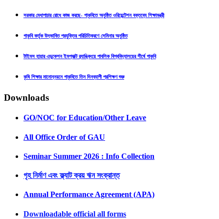
সরকার মেধাপাচার রোধে কাজ করছে- গাকৃবিতে অনুষ্ঠিত ওরিয়েন্টেশন বক্তব্যে শিক্ষামন্ত্রী
গাকৃবি কর্তৃক উদ্ভাবিত প্রযুক্তির পরিচিতিকরণে সেমিনার অনুষ্ঠিত
টাইমস হায়ার এডুকেশন ইমপ্যাক্ট র‍্যাঙ্কিংয়ে পাবলিক বিশ্ববিদ্যালয়ের শীর্ষে গাকৃবি
কৃষি শিক্ষার মানোন্নয়নে গাকৃবিতে তিন দিনব্যাপী প্রশিক্ষণ শুরু
Downloads
GO/NOC for Education/Other Leave
All Office Order of GAU
Seminar Summer 2026 : Info Collection
গৃহ নির্মাণ এবং ফ্ল্যাট ক্রয় ঋন সংক্রান্ত
Annual Performance Agreement (APA)
Downloadable official all forms