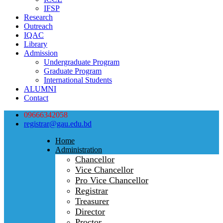
IFSP
Research
Outreach
IQAC
Library
Admission
Undergraduate Program
Graduate Program
International Students
ALUMNI
Contact
09666342058
registrar@gau.edu.bd
Home
Administration
Chancellor
Vice Chancellor
Pro Vice Chancellor
Registrar
Treasurer
Director
Proctor