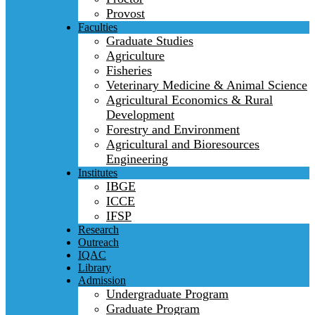
Provost
Faculties
Graduate Studies
Agriculture
Fisheries
Veterinary Medicine & Animal Science
Agricultural Economics & Rural
Development
Forestry and Environment
Agricultural and Bioresources
Engineering
Institutes
IBGE
ICCE
IFSP
Research
Outreach
IQAC
Library
Admission
Undergraduate Program
Graduate Program