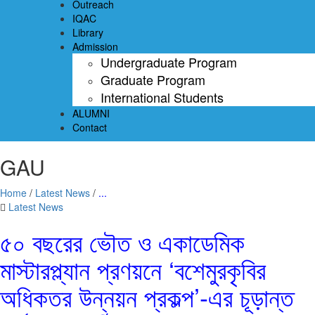
Outreach
IQAC
Library
Admission
Undergraduate Program
Graduate Program
International Students
ALUMNI
Contact
GAU
Home
/
Latest News
/
...
Latest News
৫০ বছরের ভৌত ও একাডেমিক
মাস্টারপ্ল্যান প্রণয়নে ‘বশেমুরকৃবির
অধিকতর উন্নয়ন প্রকল্প’-এর চূড়ান্ত