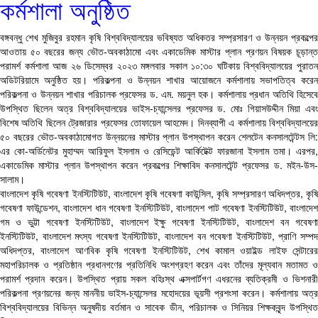
কর্মশালা অনুষ্ঠিত
বঙ্গবন্ধু শেখ মুজিবুর রহমান কৃষি বিশ্ববিদ্যালয়ের ভবিষ্যত অধিকতর সম্প্রসারণ ও উন্নয়ন প্রকল্পের
আওতায় ৫০ বছরের জন্য ভৌত-অবকাঠামো এবং একাডেমিক মাস্টার প্লান প্রণয়ন বিষয়ক চূড়ান্ত
পরামর্শ কর্মশালা আজ ২৬ ডিসেম্বর ২০২৩ মঙ্গলবার সকাল ১০:৩০ ঘটিকায় বিশ্ববিদ্যালয়ের পুরাতন
অডিটরিয়ামে অনুষ্ঠিত হয়। পরিকল্পনা ও উন্নয়ন শাখার আয়োজনে কর্মশালায় সভাপতিত্ব করেন
পরিকল্পনা ও উন্নয়ন শাখার পরিচালক প্রফেসর ড. এম. ময়নুল হক। কর্মশালায় প্রধান অতিথি হিসেবে
উপস্থিত ছিলেন অত্র বিশ্ববিদ্যালয়ের ভাইস-চ্যান্সেলর প্রফেসর ড. মোঃ গিয়াসউদ্দীন মিয়া এবং
বিশেষ অতিথি ছিলেন ট্রেজারার প্রফেসর তোফায়েল আহমেদ। দিনব্যাপী এ কর্মশালায় বিশ্ববিদ্যালয়ের
৫০ বছরের ভৌত-অবকাঠামোগত উন্নয়নের মাস্টার প্লান উপস্থাপন করেন শেলটেন কনসালটেন্টস লি:
এর কো-অর্ডিনেটর মুহাম্মদ আরিফুল ইসলাম ও রেসিডেন্ট আর্কিটেক্ট ফারজানা ইসলাম তমা। এরপর,
একাডেমিক মাস্টার প্লান উপস্থাপন করেন প্রকল্পের শিক্ষাবিদ কনসালটেন্ট প্রফেসর ড. মইন-উস-
সালাম।
বাংলাদেশ কৃষি গবেষণা ইনস্টিটিউট, বাংলাদেশ কৃষি গবেষণা কাউন্সিল, কৃষি সম্প্রসারণ অধিদপ্তর, কৃষি
গবেষণা ফাউন্ডেশন, বাংলাদেশ ধান গবেষণা ইনস্টিটিউট, বাংলাদেশ পাট গবেষণা ইনস্টিটিউট, বাংলাদেশ
গম ও ভুট্টা গবেষণা ইনস্টিটিউট, বাংলাদেশ ইক্ষু গবেষণা ইনস্টিটিউট, বাংলাদেশ বন গবেষণা
ইনস্টিটিউট, বাংলাদেশ মৎস্য গবেষণা ইনস্টিটিউট, বাংলাদেশ বন গবেষণা ইনস্টিটিউট, প্রাণি সম্পদ
অধিদপ্তর, বাংলাদেশ আণবিক কৃষি গবেষণা ইনস্টিটিউট, শেখ কামাল ওয়াইল্ড লাইফ সেন্টারের
মহাপরিচালক ও প্রতিষ্ঠান প্রধানগণের প্রতিনিধি অংশগ্রহণ করেন এবং তাঁদের মূল্যবান মতামত ও
পরামর্শ প্রদান করেন। উপস্থিত প্রায় সকল বহিঃস্থ এক্সপার্টগণ এধরনের ব্যতিক্রমী ও ভিশনারী
পরিকল্পনা প্রণয়নের জন্য মাননীয় ভাইস-চ্যান্সেলর মহোদয়ের ভূয়সী প্রশংসা করেন। কর্মশালায় অত্র
বিশ্ববিদ্যালয়ের বিভিন্ন অনুষদীয় বর্তমান ও সাবেক ডীন, পরিচালক ও সিনিয়র শিক্ষকবৃন্দ উপস্থিত