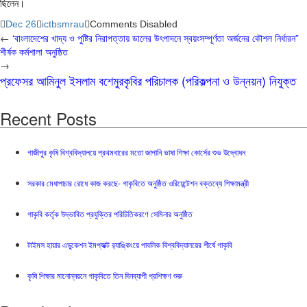
ছিলেন।
Dec 26
ictbsmrau
Comments Disabled
←
‘বাংলাদেশের খাদ্য ও পুষ্টির নিরাপত্তায় ডালের উৎপাদনে স্বয়ংসম্পূর্ণতা অর্জনের কৌশল নির্ধারন”
শীর্ষক কর্মশালা অনুষ্ঠিত
→
প্রফেসর আমিনুল ইসলাম বশেমুরকৃবির পরিচালক (পরিকল্পনা ও উন্নয়ন) নিযুক্ত
Recent Posts
গাজীপুর কৃষি বিশ্ববিদ্যালয়ে প্রথমবারের মতো জাপানি ভাষা শিক্ষা কোর্সের শুভ উদ্বোধন
সরকার মেধাপাচার রোধে কাজ করছে- গাকৃবিতে অনুষ্ঠিত ওরিয়েন্টেশন বক্তব্যে শিক্ষামন্ত্রী
গাকৃবি কর্তৃক উদ্ভাবিত প্রযুক্তির পরিচিতিকরণে সেমিনার অনুষ্ঠিত
টাইমস হায়ার এডুকেশন ইমপ্যাক্ট র‍্যাঙ্কিংয়ে পাবলিক বিশ্ববিদ্যালয়ের শীর্ষে গাকৃবি
কৃষি শিক্ষার মানোন্নয়নে গাকৃবিতে তিন দিনব্যাপী প্রশিক্ষণ শুরু