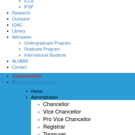
ICCE
IFSP
Research
Outreach
IQAC
Library
Admission
Undergraduate Program
Graduate Program
International Students
ALUMNI
Contact
09666342058
registrar@gau.edu.bd
Home
Administration
Chancellor
Vice Chancellor
Pro Vice Chancellor
Registrar
Treasurer