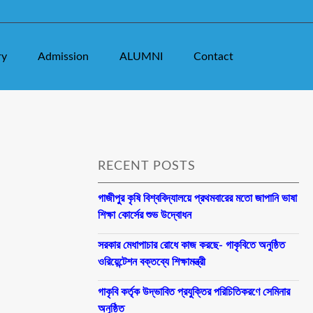
ry
Admission
ALUMNI
Contact
RECENT POSTS
গাজীপুর কৃষি বিশ্ববিদ্যালয়ে প্রথমবারের মতো জাপানি ভাষা
শিক্ষা কোর্সের শুভ উদ্বোধন
সরকার মেধাপাচার রোধে কাজ করছে- গাকৃবিতে অনুষ্ঠিত
ওরিয়েন্টেশন বক্তব্যে শিক্ষামন্ত্রী
গাকৃবি কর্তৃক উদ্ভাবিত প্রযুক্তির পরিচিতিকরণে সেমিনার
অনুষ্ঠিত