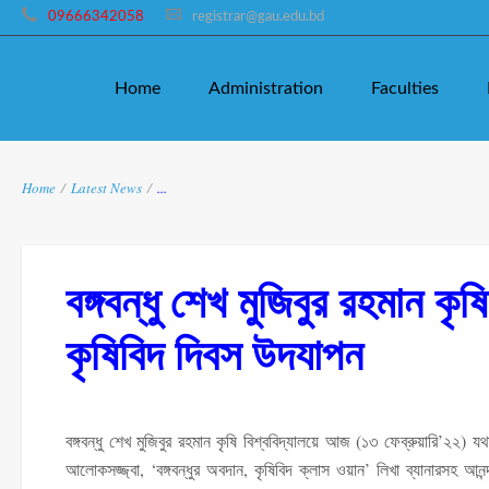
09666342058
registrar@gau.edu.bd
Home
Administration
Faculties
Home
/
Latest News
/
...
বঙ্গবন্ধু শেখ মুজিবুর রহমান কৃ
কৃষিবিদ দিবস উদযাপন
বঙ্গবন্ধু শেখ মুজিবুর রহমান কৃষি বিশ্ববিদ্যালয়ে আজ (১৩ ফেব্রুয়ারি’২২) য
আলোকসজ্জ্বা, ‘বঙ্গবন্ধুর অবদান, কৃষিবিদ ক্লাস ওয়ান’ লিখা ব্যানারসহ আনন্