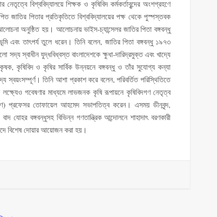
নেতৃত্বে বিশ্ববিদ্যালয়ে শিক্ষক ও কৃষিবিদ কর্মকর্তাবৃন্দের অংশগ্রহণে
স্থাপিত জাতির পিতার প্রতিকৃতিতে বিশ্ববিদ্যালয়ের পক্ষ থেকে পুস্পস্তবক
লোচনা অনুষ্ঠিত হয়। আলোচনায় ভাইস-চ্যান্সেলর জাতির পিতা বঙ্গবন্ধু
ভূমি এবং তাৎপর্য তুলে ধরেন। তিনি বলেন, জাতির পিতা বঙ্গবন্ধু ১৯৭৩
সদ্য স্বাধীন যুদ্ধবিধ্বস্ত বাংলাদেশকে ক্ষুধা-দারিদ্রমুক্ত এবং খাদ্যে
কৃষক, কৃষিবিদ ও কৃষির সার্বিক উন্নয়নে বঙ্গবন্ধু ও তাঁর সুযোগ্য কন্যা
যে স্বয়ংসম্পূর্ণ। তিনি আশা প্রকাশ করে বলেন, পরিবর্তিত পরিস্থিতিতে
ের লক্ষ্যেও গবেষণার মাধ্যমে লাভজনক কৃষি রূপায়নে কৃষিবিদগণ নেতৃত্ব
্যাণ) প্রফেসর তোফায়েল আহমেদ সভাপতিত্ব করেন। এসময় ডীনবৃন্দ,
ন। বাদ যোহর বঙ্গবন্ধুসহ বিভিন্ন গণতান্ত্রিক আন্দোলনে শাহাদাৎ বরণকারী
মসজিদে বিশেষ দোয়ার আয়োজন করা হয়।