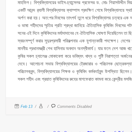
মাহফিল। বিশ্ববিদ্যালয়ের ভাইস-চ্যান্সেলর প্রফেসর ড. মোঃ গিয়াসউদ্দীন মিয়ার 
একটি আনন্দ র‌্যালী বিশ্ববিদ্যালয় ক্যাম্পাস প্রদক্ষিণ শেষে বিশ্ববিদ্যালয়ে 
অর্পণ করা হয়। অত:পর দিবসের তাৎপর্য তুলে ধরে বিশ্ববিদ্যালয় চত্বরে এক আ
ও ভাষা শহীদদের স্মৃতির প্রতি শ্রদ্ধা জানিয়ে ঐতিহাসিক কৃষিবিদ দিবসের পট
সনের এই দিনে কৃষিবিদদের মর্যাদাদানের যে ঐতিহাসিক ঘোষণা দিয়েছিলেন তা ছিলো 
স্বয়ংসম্পূর্ণ করার সুদুরপ্রসারী পরিকল্পনার এক যুগান্তকারী পদক্ষেপ। দেশের 
মাননীয় প্রধানমন্ত্রী শেখ হাসিনার অবদান অনস্বীকার্য। যার ফলে দেশ আজ খাদ্
কৃষির সকল চ্যালেঞ্জ মোকাবেলা করে ভবিষ্যৎ খাদ্য ও পুষ্টি নিরাপত্তা অর্জন
দেবে। আলোচনা সভায় বিশ্ববিদ্যালয়ের ট্রেজারার ও পরিচালক (ছাত্রকল
পরিচালকবৃন্দ, বিশ্ববিদ্যালয়ের শিক্ষক ও কৃষিবিদ কর্মকর্তাবৃন্দ উপস্থিত ছিলে
সকল শহীদ এবং প্রয়াত কৃষিবিদদের রুহের মাগফেরাত কামনা করে কেন্দ্রীয় 
Feb 13
Comments Disabled