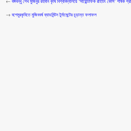
←
বঙ্গবন্ধু শেখ মুজিবুর রহমান কৃষি বিশ্ববিদ্যালয়ে ‘সায়েন্টিফিক রাইটিং কোর্স’ শীর্ষক প্রশ
→
বশেমুরকৃবিতে মুজিববর্ষ ব্যাডমিন্টন টুর্নামেন্টের চূড়ান্ত ফলাফল