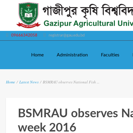
09666342058
registrar@gau.edu.bd
Home
Administration
Faculties
Home
/
Latest News
/
BSMRAU observes National Fish ...
BSMRAU observes Nat
week 2016