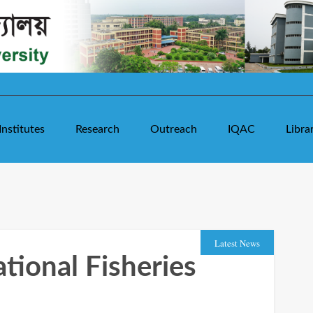
Institutes
Research
Outreach
IQAC
Libra
Latest News
ional Fisheries