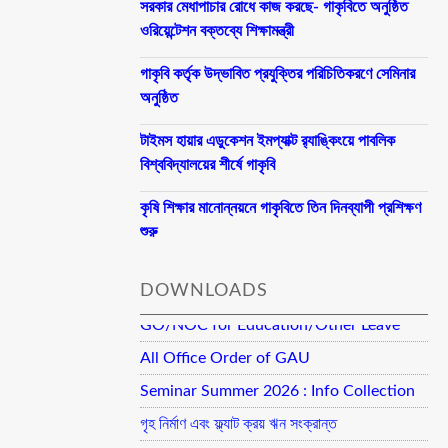
সরকার মেধাপাচার রোধে কাজ করছে- গাকৃবিতে অনুষ্ঠিত
ওরিয়েন্টেশন বক্তব্যে শিক্ষামন্ত্রী
গাকৃবি কর্তৃক উদ্ভাবিত প্রযুক্তির পরিচিতিকরণে সেমিনার
অনুষ্ঠিত
টাইমস হায়ার এডুকেশন ইমপ্যাক্ট র‍্যাঙ্কিংয়ে পাবলিক
বিশ্ববিদ্যালয়ের শীর্ষে গাকৃবি
কৃষি শিক্ষার মানোন্নয়নে গাকৃবিতে তিন দিনব্যাপী প্রশিক্ষণ
শুরু
DOWNLOADS
GO/NOC for Education/Other Leave
All Office Order of GAU
Seminar Summer 2026 : Info Collection
গৃহ নির্মাণ এবং ফ্ল্যাট ক্রয় ঋন সংক্রান্ত