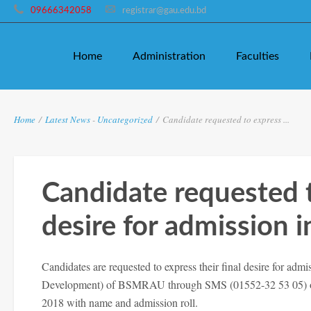
09666342058
registrar@gau.edu.bd
Home
Administration
Faculties
Home
/
Latest News
-
Uncategorized
/
Candidate requested to express ...
Candidate requested t
desire for admission i
Candidates are requested to express their final desire for ad
Development) of BSMRAU through SMS (01552-32 53 05) or
2018 with name and admission roll.