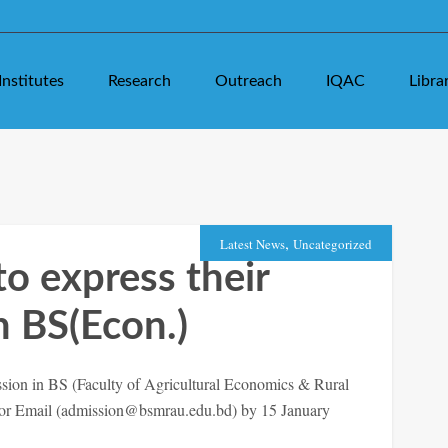
Institutes
Research
Outreach
IQAC
Libra
,
Latest News
Uncategorized
o express their
n BS(Econ.)
mission in BS (Faculty of Agricultural Economics & Rural
 Email (admission@bsmrau.edu.bd) by 15 January