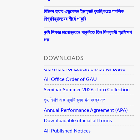
টাইমস হায়ার এডুকেশন ইমপ্যাক্ট র‍্যাঙ্কিংয়ে পাবলিক
বিশ্ববিদ্যালয়ের শীর্ষে গাকৃবি
কৃষি শিক্ষার মানোন্নয়নে গাকৃবিতে তিন দিনব্যাপী প্রশিক্ষণ
শুরু
DOWNLOADS
GO/NOC for Education/Other Leave
All Office Order of GAU
Seminar Summer 2026 : Info Collection
গৃহ নির্মাণ এবং ফ্ল্যাট ক্রয় ঋন সংক্রান্ত
Annual Performance Agreement (APA)
Downloadable official all forms
All Published Notices