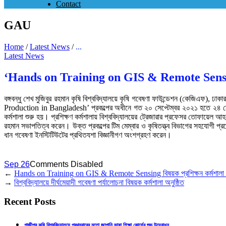
Contact
GAU
Home
/
Latest News
/
...
Latest News
‘Hands on Training on GIS & Remote Sensing’ ব
বঙ্গবন্ধু শেখ মুজিবুর রহমান কৃষি বিশ্ববিদ্যালয়ে কৃষি গবেষণা ফাউন্ডেশন (কে
Production in Bangladesh’ প্রকল্পের অধীনে গত ২০ সেপ্টেম্বর ২০২১ হতে ২৪ সেপ্টে
কর্মশালা শুরু হয়। প্রশিক্ষণ কর্মশালায় বিশ্ববিদ্যালয়ের ট্রেজারার প্রফেসর তোফায়েল আ
রহমান সভাপতিত্ব করেন। উক্ত প্রকল্পের টিম মেম্বার ও কৃষিতত্ত্ব বিভাগের সহযোগী প্রফেসর
ধান গবেষণা ইনস্টিটিউটের প্রথিতযশা বিজ্ঞানীগণ অংশগ্রহণ করেন।
Sep 26
Comments Disabled
←
Hands on Training on GIS & Remote Sensing বিষয়ক প্রশিক্ষন কর্মশালা অ
→
বিশ্ববিদ্যালয়ে দীর্ঘমেয়াদী গবেষণা পর্যালোচনা বিষয়ক কর্মশালা অনুষ্ঠিত
Recent Posts
গাজীপুর কৃষি বিশ্ববিদ্যালয়ে প্রথমবারের মতো জাপানি ভাষা শিক্ষা কোর্সের শুভ উদ্বোধন