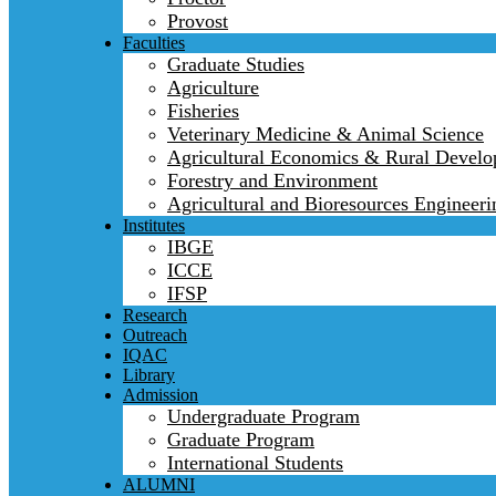
Provost
Faculties
Graduate Studies
Agriculture
Fisheries
Veterinary Medicine & Animal Science
Agricultural Economics & Rural Devel
Forestry and Environment
Agricultural and Bioresources Engineeri
Institutes
IBGE
ICCE
IFSP
Research
Outreach
IQAC
Library
Admission
Undergraduate Program
Graduate Program
International Students
ALUMNI