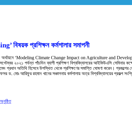
িষয়ক প্রশিক্ষন কর্মশালার সমাপনী
জিএফ), ঢাকার অর্থায়নে ‘Modeling Climate Change Impact on Agriculture and De
ম্বর ২০২১ পর্যন্ত পাঁচদিন ব্যাপী প্রশিক্ষণ বিশ্ববিদ্যালয়ের আইকিউএসি সেমিনার কক্
হমেদ প্রধান অতিথি হিসেবে উপস্থিত থেকে প্রশিক্ষণের সমাপ্তি ঘোষণা করেন। প্রকল্পের ডেপ
 ড. মোঃ আরিফুর রহমান খানের সঞ্চালনায় কর্মশালায় অত্র বিশ্ববিদ্যালয়ের প্রকল্প সংশ্লিষ্ট
নুষ্ঠিত