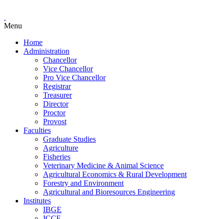
Menu
Home
Administration
Chancellor
Vice Chancellor
Pro Vice Chancellor
Registrar
Treasurer
Director
Proctor
Provost
Faculties
Graduate Studies
Agriculture
Fisheries
Veterinary Medicine & Animal Science
Agricultural Economics & Rural Development
Forestry and Environment
Agricultural and Bioresources Engineering
Institutes
IBGE
ICCE