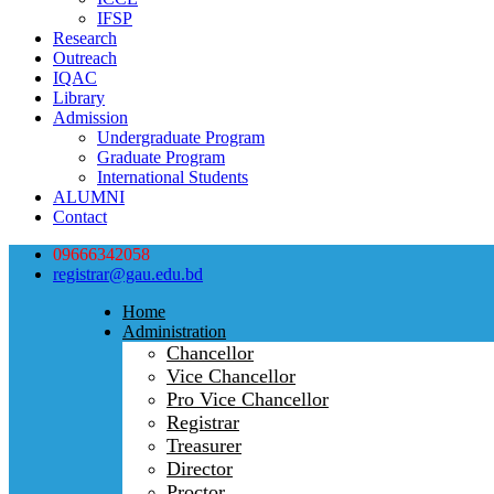
IFSP
Research
Outreach
IQAC
Library
Admission
Undergraduate Program
Graduate Program
International Students
ALUMNI
Contact
09666342058
registrar@gau.edu.bd
Home
Administration
Chancellor
Vice Chancellor
Pro Vice Chancellor
Registrar
Treasurer
Director
Proctor