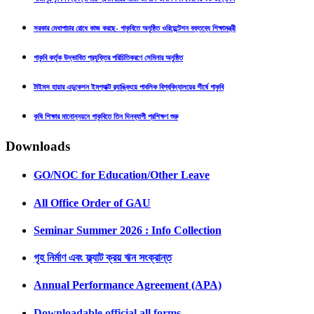
সরকার মেধাপাচার রোধে কাজ করছে- গাকৃবিতে অনুষ্ঠিত ওরিয়েন্টেশন বক্তব্যে শিক্ষামন্ত্রী
গাকৃবি কর্তৃক উদ্ভাবিত প্রযুক্তির পরিচিতিকরণে সেমিনার অনুষ্ঠিত
টাইমস হায়ার এডুকেশন ইমপ্যাক্ট র‍্যাঙ্কিংয়ে পাবলিক বিশ্ববিদ্যালয়ের শীর্ষে গাকৃবি
কৃষি শিক্ষার মানোন্নয়নে গাকৃবিতে তিন দিনব্যাপী প্রশিক্ষণ শুরু
Downloads
GO/NOC for Education/Other Leave
All Office Order of GAU
Seminar Summer 2026 : Info Collection
গৃহ নির্মাণ এবং ফ্ল্যাট ক্রয় ঋন সংক্রান্ত
Annual Performance Agreement (APA)
Downloadable official all forms