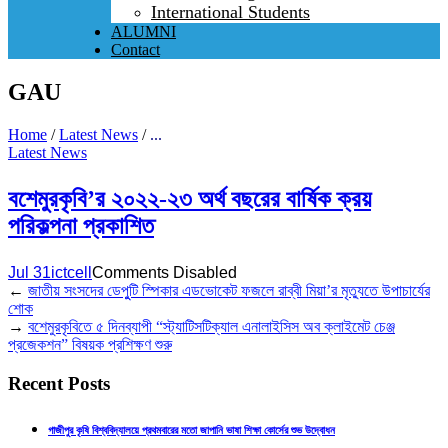
International Students
ALUMNI
Contact
GAU
Home
/
Latest News
/
...
Latest News
বশেমুরকৃবি’র ২০২২-২৩ অর্থ বছরের বার্ষিক ক্রয়
পরিকল্পনা প্রকাশিত
Jul 31
ictcell
Comments Disabled
←
জাতীয় সংসদের ডেপুুটি স্পিকার এডভোকেট ফজলে রাব্বী মিয়া’র মৃত্যুতে উপাচার্যের
শোক
→
বশেমুরকৃবিতে ৫ দিনব্যাপী “স্ট্যাটিসটিক্যাল এনালাইসিস অব ক্লাইমেট চেঞ্জ
প্রজেকশন” বিষয়ক প্রশিক্ষণ শুরু
Recent Posts
গাজীপুর কৃষি বিশ্ববিদ্যালয়ে প্রথমবারের মতো জাপানি ভাষা শিক্ষা কোর্সের শুভ উদ্বোধন