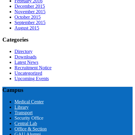
February 2016
December 2015
November 2015
October 2015
September 2015
August 2015
Categories
Directory
Downloads
Latest News
Recruitment Notice
Uncategorized
Upcoming Events
Campus
Medical Center
Library
Transport
Security Office
Central Lab
Office & Section
GAU Alumni