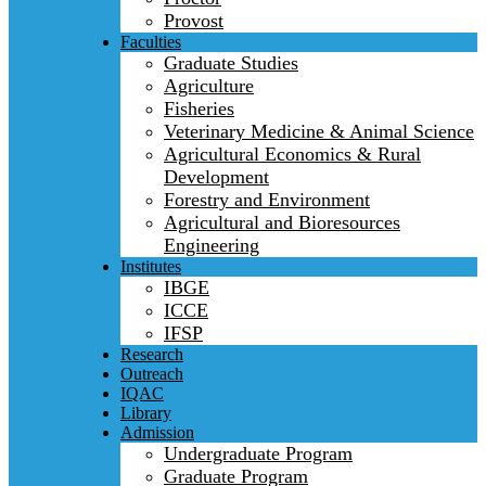
Provost
Faculties
Graduate Studies
Agriculture
Fisheries
Veterinary Medicine & Animal Science
Agricultural Economics & Rural
Development
Forestry and Environment
Agricultural and Bioresources
Engineering
Institutes
IBGE
ICCE
IFSP
Research
Outreach
IQAC
Library
Admission
Undergraduate Program
Graduate Program