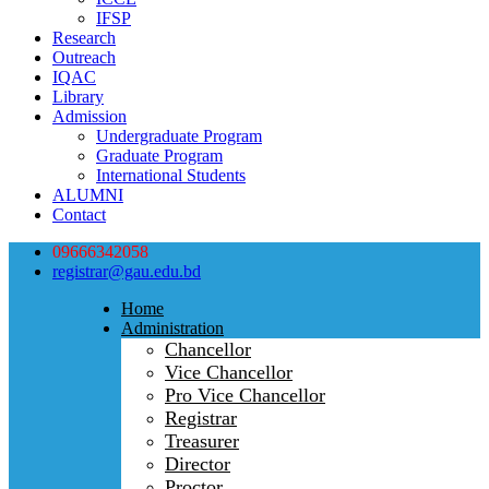
IFSP
Research
Outreach
IQAC
Library
Admission
Undergraduate Program
Graduate Program
International Students
ALUMNI
Contact
09666342058
registrar@gau.edu.bd
Home
Administration
Chancellor
Vice Chancellor
Pro Vice Chancellor
Registrar
Treasurer
Director
Proctor