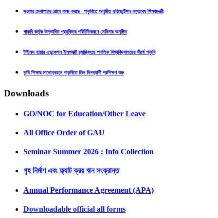
সরকার মেধাপাচার রোধে কাজ করছে- গাকৃবিতে অনুষ্ঠিত ওরিয়েন্টেশন বক্তব্যে শিক্ষামন্ত্রী
গাকৃবি কর্তৃক উদ্ভাবিত প্রযুক্তির পরিচিতিকরণে সেমিনার অনুষ্ঠিত
টাইমস হায়ার এডুকেশন ইমপ্যাক্ট র‍্যাঙ্কিংয়ে পাবলিক বিশ্ববিদ্যালয়ের শীর্ষে গাকৃবি
কৃষি শিক্ষার মানোন্নয়নে গাকৃবিতে তিন দিনব্যাপী প্রশিক্ষণ শুরু
Downloads
GO/NOC for Education/Other Leave
All Office Order of GAU
Seminar Summer 2026 : Info Collection
গৃহ নির্মাণ এবং ফ্ল্যাট ক্রয় ঋন সংক্রান্ত
Annual Performance Agreement (APA)
Downloadable official all forms