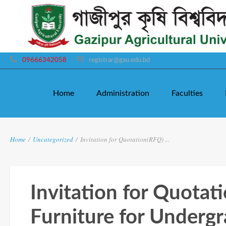
09666342058
registrar@gau.edu.bd
Home
Administration
Faculties
Home
/
Uncategorized
/
Invitation for Quotation(RFQ) ...
Invitation for Quotat
Furniture for Underg