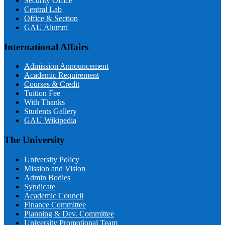
Security Office
Central Lab
Office & Section
GAU Alumni
International Affairs
Admission Announcement
Academic Requirement
Courses & Credit
Tuition Fee
With Thanks
Students Gallery
GAU Wikipedia
The University
University Policy
Mission and Vision
Admin Bodies
Syndicate
Academic Council
Finance Committee
Planning & Dev. Committee
University Promotional Team