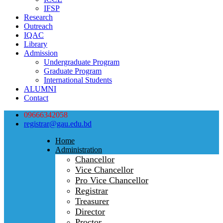
IFSP
Research
Outreach
IQAC
Library
Admission
Undergraduate Program
Graduate Program
International Students
ALUMNI
Contact
09666342058
registrar@gau.edu.bd
Home
Administration
Chancellor
Vice Chancellor
Pro Vice Chancellor
Registrar
Treasurer
Director
Proctor