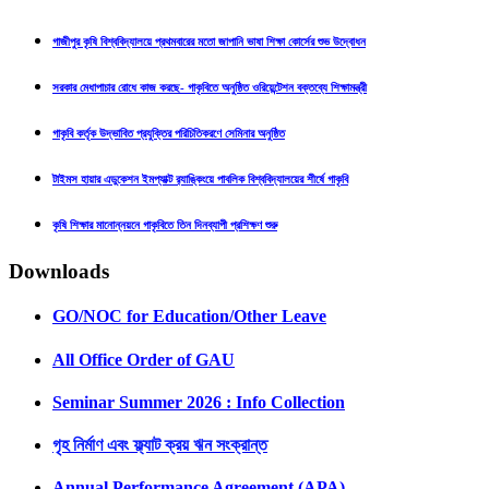
গাজীপুর কৃষি বিশ্ববিদ্যালয়ে প্রথমবারের মতো জাপানি ভাষা শিক্ষা কোর্সের শুভ উদ্বোধন
সরকার মেধাপাচার রোধে কাজ করছে- গাকৃবিতে অনুষ্ঠিত ওরিয়েন্টেশন বক্তব্যে শিক্ষামন্ত্রী
গাকৃবি কর্তৃক উদ্ভাবিত প্রযুক্তির পরিচিতিকরণে সেমিনার অনুষ্ঠিত
টাইমস হায়ার এডুকেশন ইমপ্যাক্ট র‍্যাঙ্কিংয়ে পাবলিক বিশ্ববিদ্যালয়ের শীর্ষে গাকৃবি
কৃষি শিক্ষার মানোন্নয়নে গাকৃবিতে তিন দিনব্যাপী প্রশিক্ষণ শুরু
Downloads
GO/NOC for Education/Other Leave
All Office Order of GAU
Seminar Summer 2026 : Info Collection
গৃহ নির্মাণ এবং ফ্ল্যাট ক্রয় ঋন সংক্রান্ত
Annual Performance Agreement (APA)