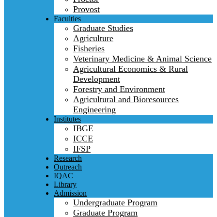
Provost
Faculties
Graduate Studies
Agriculture
Fisheries
Veterinary Medicine & Animal Science
Agricultural Economics & Rural
Development
Forestry and Environment
Agricultural and Bioresources
Engineering
Institutes
IBGE
ICCE
IFSP
Research
Outreach
IQAC
Library
Admission
Undergraduate Program
Graduate Program