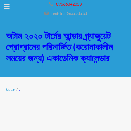
09666342058
registrar@gau.edu.bd
অটাম ২০২০ টার্মের আন্ডার গ্র্যাজুয়েট
প্রোগ্রামের পরিমার্জিত (করোনাকালীন
সময়ের জন্য) একাডেমিক ক্যালেন্ডার
Home
/
...