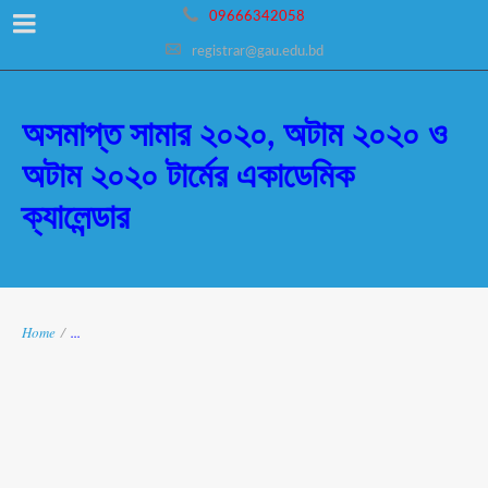
09666342058
registrar@gau.edu.bd
অসমাপ্ত সামার ২০২০, অটাম ২০২০ ও
অটাম ২০২০ টার্মের একাডেমিক
ক্যালেন্ডার
Home
/
...