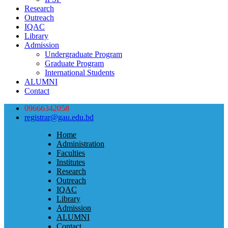
Research
Outreach
IQAC
Library
Admission
Undergraduate Program
Graduate Program
International Students
ALUMNI
Contact
09666342058
registrar@gau.edu.bd
Home
Administration
Faculties
Institutes
Research
Outreach
IQAC
Library
Admission
ALUMNI
Contact