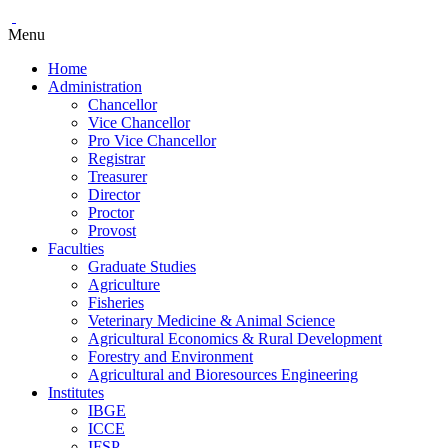
Menu
Home
Administration
Chancellor
Vice Chancellor
Pro Vice Chancellor
Registrar
Treasurer
Director
Proctor
Provost
Faculties
Graduate Studies
Agriculture
Fisheries
Veterinary Medicine & Animal Science
Agricultural Economics & Rural Development
Forestry and Environment
Agricultural and Bioresources Engineering
Institutes
IBGE
ICCE
IFSP