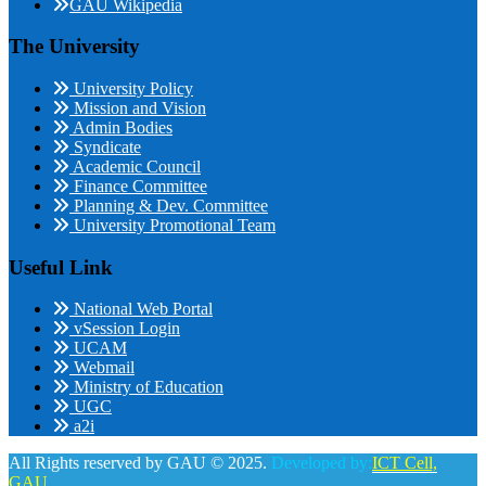
GAU Wikipedia
The University
University Policy
Mission and Vision
Admin Bodies
Syndicate
Academic Council
Finance Committee
Planning & Dev. Committee
University Promotional Team
Useful Link
National Web Portal
vSession Login
UCAM
Webmail
Ministry of Education
UGC
a2i
All Rights reserved by GAU © 2025.
Developed by:
ICT Cell,
GAU