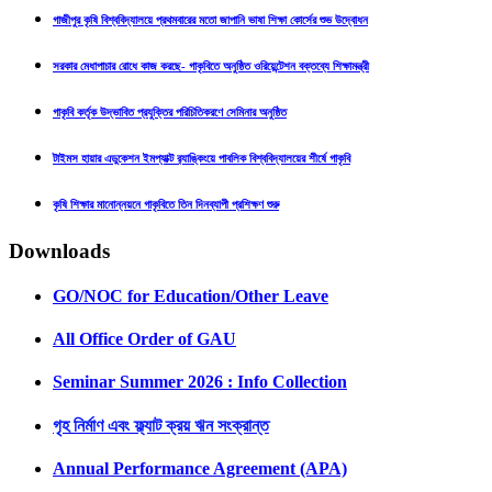
গাজীপুর কৃষি বিশ্ববিদ্যালয়ে প্রথমবারের মতো জাপানি ভাষা শিক্ষা কোর্সের শুভ উদ্বোধন
সরকার মেধাপাচার রোধে কাজ করছে- গাকৃবিতে অনুষ্ঠিত ওরিয়েন্টেশন বক্তব্যে শিক্ষামন্ত্রী
গাকৃবি কর্তৃক উদ্ভাবিত প্রযুক্তির পরিচিতিকরণে সেমিনার অনুষ্ঠিত
টাইমস হায়ার এডুকেশন ইমপ্যাক্ট র‍্যাঙ্কিংয়ে পাবলিক বিশ্ববিদ্যালয়ের শীর্ষে গাকৃবি
কৃষি শিক্ষার মানোন্নয়নে গাকৃবিতে তিন দিনব্যাপী প্রশিক্ষণ শুরু
Downloads
GO/NOC for Education/Other Leave
All Office Order of GAU
Seminar Summer 2026 : Info Collection
গৃহ নির্মাণ এবং ফ্ল্যাট ক্রয় ঋন সংক্রান্ত
Annual Performance Agreement (APA)