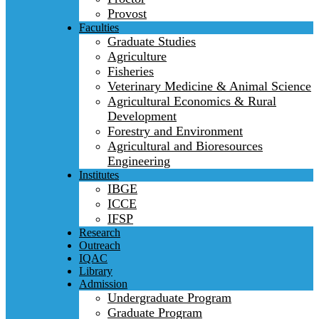
Provost
Faculties
Graduate Studies
Agriculture
Fisheries
Veterinary Medicine & Animal Science
Agricultural Economics & Rural
Development
Forestry and Environment
Agricultural and Bioresources
Engineering
Institutes
IBGE
ICCE
IFSP
Research
Outreach
IQAC
Library
Admission
Undergraduate Program
Graduate Program