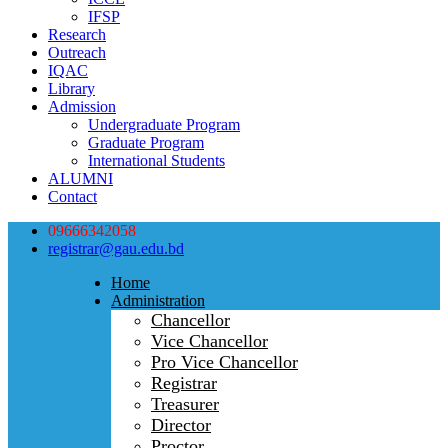
IFSP
Research
Outreach
IQAC
Library
Admission
Undergraduate Program
Graduate Program
International Students
ALUMNI
Contact
09666342058
registrar@gau.edu.bd
Home
Administration
Chancellor
Vice Chancellor
Pro Vice Chancellor
Registrar
Treasurer
Director
Proctor