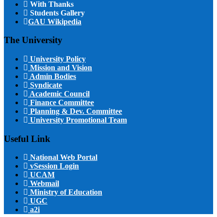
With Thanks
Students Gallery
GAU Wikipedia
The University
University Policy
Mission and Vision
Admin Bodies
Syndicate
Academic Council
Finance Committee
Planning & Dev. Committee
University Promotional Team
Useful Link
National Web Portal
vSession Login
UCAM
Webmail
Ministry of Education
UGC
a2i