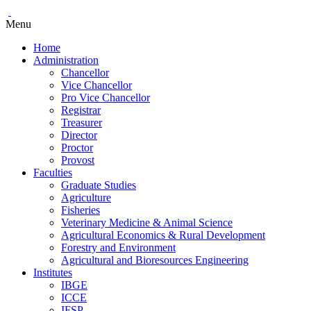
Menu
Home
Administration
Chancellor
Vice Chancellor
Pro Vice Chancellor
Registrar
Treasurer
Director
Proctor
Provost
Faculties
Graduate Studies
Agriculture
Fisheries
Veterinary Medicine & Animal Science
Agricultural Economics & Rural Development
Forestry and Environment
Agricultural and Bioresources Engineering
Institutes
IBGE
ICCE
IFSP