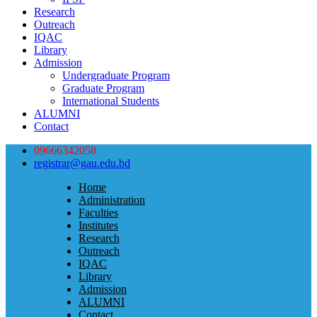
Research
Outreach
IQAC
Library
Admission
Undergraduate Program
Graduate Program
International Students
ALUMNI
Contact
09666342058
registrar@gau.edu.bd
Home
Administration
Faculties
Institutes
Research
Outreach
IQAC
Library
Admission
ALUMNI
Contact