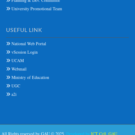
Planning & Dev. Committee
University Promotional Team
USEFUL LINK
National Web Portal
vSession Login
UCAM
Webmail
Ministry of Education
UGC
a2i
All Rights reserved by GAU © 2025.
Developed by:
ICT Cell, GAU