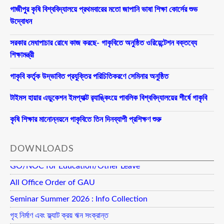
গাজীপুর কৃষি বিশ্ববিদ্যালয়ে প্রথমবারের মতো জাপানি ভাষা শিক্ষা কোর্সের শুভ
উদ্বোধন
সরকার মেধাপাচার রোধে কাজ করছে- গাকৃবিতে অনুষ্ঠিত ওরিয়েন্টেশন বক্তব্যে
শিক্ষামন্ত্রী
গাকৃবি কর্তৃক উদ্ভাবিত প্রযুক্তির পরিচিতিকরণে সেমিনার অনুষ্ঠিত
টাইমস হায়ার এডুকেশন ইমপ্যাক্ট র‍্যাঙ্কিংয়ে পাবলিক বিশ্ববিদ্যালয়ের শীর্ষে গাকৃবি
কৃষি শিক্ষার মানোন্নয়নে গাকৃবিতে তিন দিনব্যাপী প্রশিক্ষণ শুরু
DOWNLOADS
GO/NOC for Education/Other Leave
All Office Order of GAU
Seminar Summer 2026 : Info Collection
গৃহ নির্মাণ এবং ফ্ল্যাট ক্রয় ঋন সংক্রান্ত