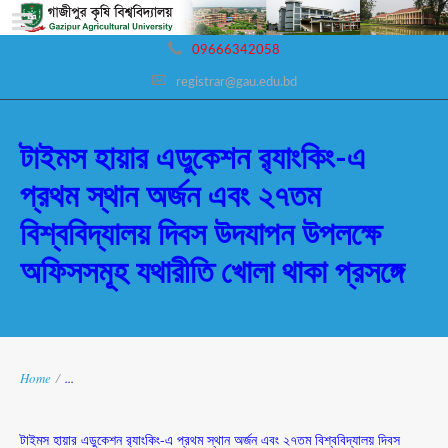
09666342058
registrar@gau.edu.bd
টাইমস হায়ার এডুকেশন র‍্যাংকিং-এ
প্রথম স্থান অর্জন এবং ২৭তম
বিশ্ববিদ্যালয় দিবস উদযাপন উপলক্ষে
অফিসসমূহ যথারীতি খোলা থাকা প্রসঙ্গে
Home
/
...
টাইমস হায়ার এডুকেশন র‍্যাংকিং-এ প্রথম স্থান অর্জন এবং ২৭তম বিশ্ববিদ্যালয় দিবস