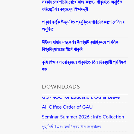
সরকার মেধাপাচার রোধে কাজ করছে- গাকৃবিতে অনুষ্ঠিত
ওরিয়েন্টেশন বক্তব্যে শিক্ষামন্ত্রী
গাকৃবি কর্তৃক উদ্ভাবিত প্রযুক্তির পরিচিতিকরণে সেমিনার
অনুষ্ঠিত
টাইমস হায়ার এডুকেশন ইমপ্যাক্ট র‍্যাঙ্কিংয়ে পাবলিক
বিশ্ববিদ্যালয়ের শীর্ষে গাকৃবি
কৃষি শিক্ষার মানোন্নয়নে গাকৃবিতে তিন দিনব্যাপী প্রশিক্ষণ
শুরু
DOWNLOADS
GO/NOC for Education/Other Leave
All Office Order of GAU
Seminar Summer 2026 : Info Collection
গৃহ নির্মাণ এবং ফ্ল্যাট ক্রয় ঋন সংক্রান্ত