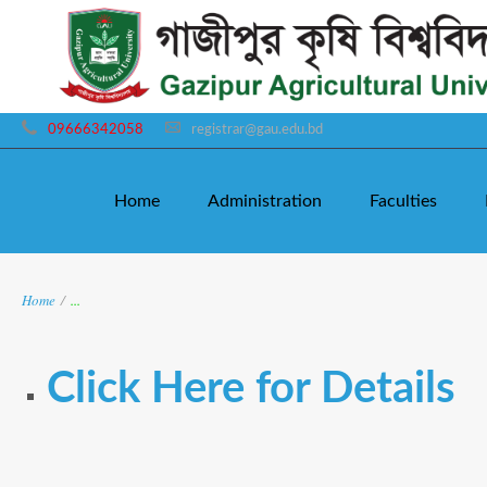
09666342058
registrar@gau.edu.bd
Home
Administration
Faculties
Home
/
...
Click Here for Details