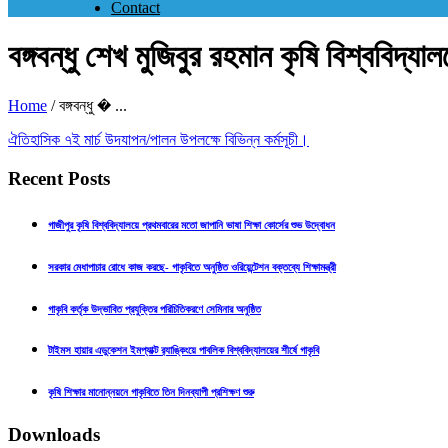
Contact
বঙ্গবন্ধু শেখ মুজিবুর রহমান কৃষি বিশ্ববিদ্
Home
/
বঙ্গবন্ধু � ...
ঐতিহাসিক ৭ই মার্চ উদযাপন/পালন উপলক্ষে বিভিন্ন কর্মসূচী।
Recent Posts
গাজীপুর কৃষি বিশ্ববিদ্যালয়ে প্রথমবারের মতো জাপানি ভাষা শিক্ষা কোর্সের শুভ উদ্বোধন
সরকার মেধাপাচার রোধে কাজ করছে- গাকৃবিতে অনুষ্ঠিত ওরিয়েন্টেশন বক্তব্যে শিক্ষামন্ত্রী
গাকৃবি কর্তৃক উদ্ভাবিত প্রযুক্তির পরিচিতিকরণে সেমিনার অনুষ্ঠিত
টাইমস হায়ার এডুকেশন ইমপ্যাক্ট র‍্যাঙ্কিংয়ে পাবলিক বিশ্ববিদ্যালয়ের শীর্ষে গাকৃবি
কৃষি শিক্ষার মানোন্নয়নে গাকৃবিতে তিন দিনব্যাপী প্রশিক্ষণ শুরু
Downloads