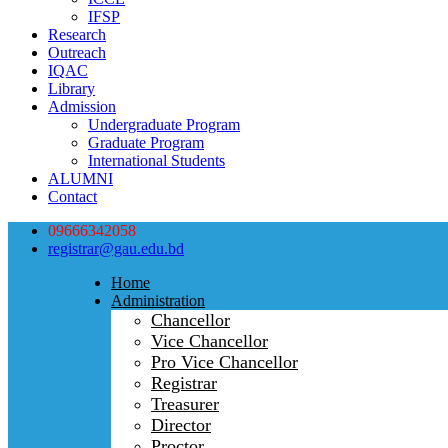
IFSP
Research
Outreach
IQAC
Library
Admission
Undergraduate Program
Graduate Program
International Students
ALUMNI
Contact
09666342058
registrar@gau.edu.bd
Home
Administration
Chancellor
Vice Chancellor
Pro Vice Chancellor
Registrar
Treasurer
Director
Proctor