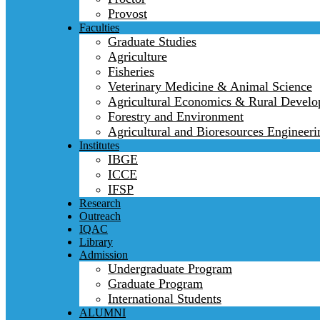
Provost
Faculties
Graduate Studies
Agriculture
Fisheries
Veterinary Medicine & Animal Science
Agricultural Economics & Rural Devel
Forestry and Environment
Agricultural and Bioresources Engineeri
Institutes
IBGE
ICCE
IFSP
Research
Outreach
IQAC
Library
Admission
Undergraduate Program
Graduate Program
International Students
ALUMNI