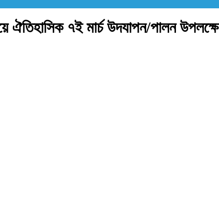
যালয়ে ঐতিহাসিক ৭ই মার্চ উদযাপন/পালন উপলক্ষে