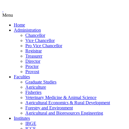
Menu
Home
Administration
Chancellor
Vice Chancellor
Pro Vice Chancellor
Registrar
Treasurer
Director
Proctor
Provost
Faculties
Graduate Studies
Agriculture
Fisheries
Veterinary Medicine & Animal Science
Agricultural Economics & Rural Development
Forestry and Environment
Agricultural and Bioresources Engineering
Institutes
IBGE
ICCE