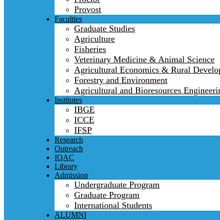
Provost
Faculties
Graduate Studies
Agriculture
Fisheries
Veterinary Medicine & Animal Science
Agricultural Economics & Rural Devel
Forestry and Environment
Agricultural and Bioresources Engineeri
Institutes
IBGE
ICCE
IFSP
Research
Outreach
IQAC
Library
Admission
Undergraduate Program
Graduate Program
International Students
ALUMNI