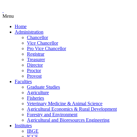
Menu
Home
Administration
Chancellor
Vice Chancellor
Pro Vice Chancellor
Registrar
Treasurer
Director
Proctor
Provost
Faculties
Graduate Studies
Agriculture
Fisheries
Veterinary Medicine & Animal Science
Agricultural Economics & Rural Development
Forestry and Environment
Agricultural and Bioresources Engineering
Institutes
IBGE
ICCE