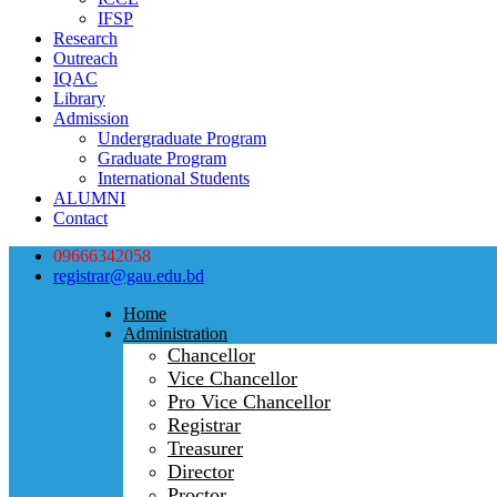
IFSP
Research
Outreach
IQAC
Library
Admission
Undergraduate Program
Graduate Program
International Students
ALUMNI
Contact
09666342058
registrar@gau.edu.bd
Home
Administration
Chancellor
Vice Chancellor
Pro Vice Chancellor
Registrar
Treasurer
Director
Proctor