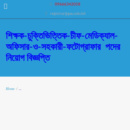
09666342058
registrar@gau.edu.bd
শিক্ষক-চুক্তিভিত্তিক-চীফ-মেডিক্যাল-
অফিসার-ও-সহকারী-ফটোগ্রাফার পদের
নিয়োগ বিজ্ঞপ্তি
Home
/
...