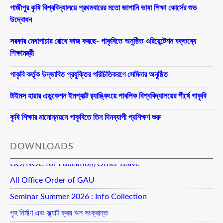
গাজীপুর কৃষি বিশ্ববিদ্যালয়ে প্রথমবারের মতো জাপানি ভাষা শিক্ষা কোর্সের শুভ
উদ্বোধন
সরকার মেধাপাচার রোধে কাজ করছে- গাকৃবিতে অনুষ্ঠিত ওরিয়েন্টেশন বক্তব্যে
শিক্ষামন্ত্রী
গাকৃবি কর্তৃক উদ্ভাবিত প্রযুক্তির পরিচিতিকরণে সেমিনার অনুষ্ঠিত
টাইমস হায়ার এডুকেশন ইমপ্যাক্ট র‍্যাঙ্কিংয়ে পাবলিক বিশ্ববিদ্যালয়ের শীর্ষে গাকৃবি
কৃষি শিক্ষার মানোন্নয়নে গাকৃবিতে তিন দিনব্যাপী প্রশিক্ষণ শুরু
DOWNLOADS
GO/NOC for Education/Other Leave
All Office Order of GAU
Seminar Summer 2026 : Info Collection
গৃহ নির্মাণ এবং ফ্ল্যাট ক্রয় ঋন সংক্রান্ত