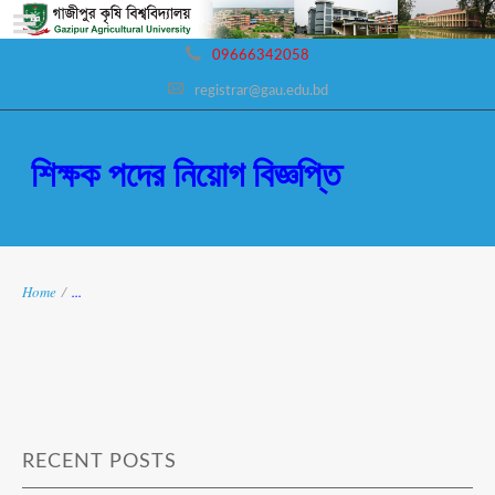
09666342058
registrar@gau.edu.bd
শিক্ষক পদের নিয়োগ বিজ্ঞপ্তি
Home
/
...
RECENT POSTS