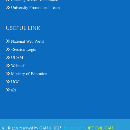
University Promotional Team
USEFUL LINK
National Web Portal
vSession Login
UCAM
Webmail
Ministry of Education
UGC
a2i
All Rights reserved by GAU © 2025.
Developed by:
ICT Cell, GAU