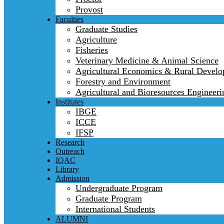
Provost
Faculties
Graduate Studies
Agriculture
Fisheries
Veterinary Medicine & Animal Science
Agricultural Economics & Rural Devel
Forestry and Environment
Agricultural and Bioresources Engineeri
Institutes
IBGE
ICCE
IFSP
Research
Outreach
IQAC
Library
Admission
Undergraduate Program
Graduate Program
International Students
ALUMNI