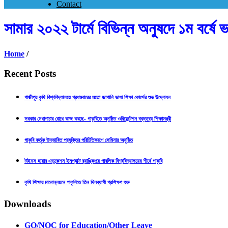
Contact
সামার ২০২২ টার্মে বিভিন্ন অনুষদে ১ম বর্ষে ভ
Home
/
Recent Posts
গাজীপুর কৃষি বিশ্ববিদ্যালয়ে প্রথমবারের মতো জাপানি ভাষা শিক্ষা কোর্সের শুভ উদ্বোধন
সরকার মেধাপাচার রোধে কাজ করছে- গাকৃবিতে অনুষ্ঠিত ওরিয়েন্টেশন বক্তব্যে শিক্ষামন্ত্রী
গাকৃবি কর্তৃক উদ্ভাবিত প্রযুক্তির পরিচিতিকরণে সেমিনার অনুষ্ঠিত
টাইমস হায়ার এডুকেশন ইমপ্যাক্ট র‍্যাঙ্কিংয়ে পাবলিক বিশ্ববিদ্যালয়ের শীর্ষে গাকৃবি
কৃষি শিক্ষার মানোন্নয়নে গাকৃবিতে তিন দিনব্যাপী প্রশিক্ষণ শুরু
Downloads
GO/NOC for Education/Other Leave