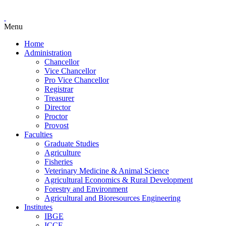
Menu
Home
Administration
Chancellor
Vice Chancellor
Pro Vice Chancellor
Registrar
Treasurer
Director
Proctor
Provost
Faculties
Graduate Studies
Agriculture
Fisheries
Veterinary Medicine & Animal Science
Agricultural Economics & Rural Development
Forestry and Environment
Agricultural and Bioresources Engineering
Institutes
IBGE
ICCE