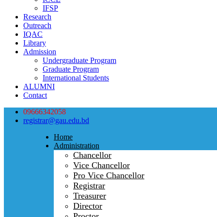
IFSP
Research
Outreach
IQAC
Library
Admission
Undergraduate Program
Graduate Program
International Students
ALUMNI
Contact
09666342058
registrar@gau.edu.bd
Home
Administration
Chancellor
Vice Chancellor
Pro Vice Chancellor
Registrar
Treasurer
Director
Proctor