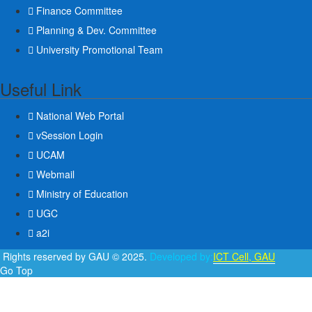
Finance Committee
Planning & Dev. Committee
University Promotional Team
Useful Link
National Web Portal
vSession Login
UCAM
Webmail
Ministry of Education
UGC
a2i
l Rights reserved by GAU © 2025.
Developed by:
ICT Cell, GAU
Go Top