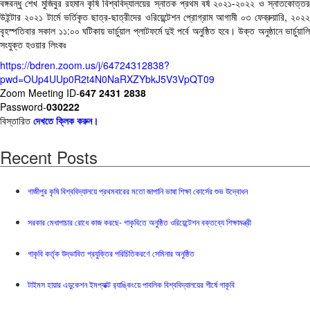
বঙ্গবন্ধু শেখ মুজিবুর রহমান কৃষি বিশ্ববিদ্যালয়ের স্নাতক প্রথম বর্ষ ২০২১-২০২২ ও স্নাতকোত্তর
উইন্টার ২০২১ টার্মে ভর্তিকৃত ছাত্র-ছাত্রীদের ওরিয়েন্টেশন প্রোগ্রাম আগামী ০৩ ফেব্রুয়ারি, ২০২২
বৃহস্পতিবার সকাল ১১:০০ ঘটিকায় ভার্চুয়াল প্লাটফর্মে দুই পর্বে অনুষ্ঠিত হবে। উক্ত অনুষ্ঠানে ভার্চুয়ালি
সংযুক্ত হওয়ার লিংকঃ
https://bdren.zoom.us/j/64724312838?
pwd=OUp4UUp0R2t4N0NaRXZYbkJ5V3VpQT09
Zoom Meeting ID-
647 2431 2838
Password-
030222
বিস্তারিত
দেখতে ক্লিক করুন
।
Recent Posts
গাজীপুর কৃষি বিশ্ববিদ্যালয়ে প্রথমবারের মতো জাপানি ভাষা শিক্ষা কোর্সের শুভ উদ্বোধন
সরকার মেধাপাচার রোধে কাজ করছে- গাকৃবিতে অনুষ্ঠিত ওরিয়েন্টেশন বক্তব্যে শিক্ষামন্ত্রী
গাকৃবি কর্তৃক উদ্ভাবিত প্রযুক্তির পরিচিতিকরণে সেমিনার অনুষ্ঠিত
টাইমস হায়ার এডুকেশন ইমপ্যাক্ট র‍্যাঙ্কিংয়ে পাবলিক বিশ্ববিদ্যালয়ের শীর্ষে গাকৃবি