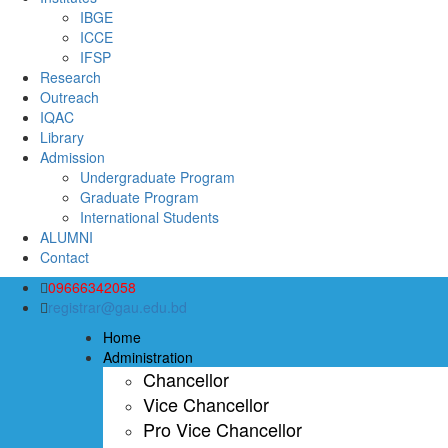
IBGE
ICCE
IFSP
Research
Outreach
IQAC
Library
Admission
Undergraduate Program
Graduate Program
International Students
ALUMNI
Contact
09666342058
registrar@gau.edu.bd
Home
Administration
Chancellor
Vice Chancellor
Pro Vice Chancellor