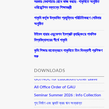
সরকার মেধাপাচার রোধে কাজ করছে- গাকৃবিতে অনুষ্ঠিত
ওরিয়েন্টেশন বক্তব্যে শিক্ষামন্ত্রী
গাকৃবি কর্তৃক উদ্ভাবিত প্রযুক্তির পরিচিতিকরণে সেমিনার
অনুষ্ঠিত
টাইমস হায়ার এডুকেশন ইমপ্যাক্ট র‍্যাঙ্কিংয়ে পাবলিক
বিশ্ববিদ্যালয়ের শীর্ষে গাকৃবি
কৃষি শিক্ষার মানোন্নয়নে গাকৃবিতে তিন দিনব্যাপী প্রশিক্ষণ
শুরু
DOWNLOADS
GO/NOC for Education/Other Leave
All Office Order of GAU
Seminar Summer 2026 : Info Collection
গৃহ নির্মাণ এবং ফ্ল্যাট ক্রয় ঋন সংক্রান্ত