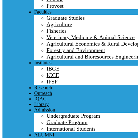
Provost
Faculties
Graduate Studies
Agriculture
Fisheries
Veterinary Medicine & Animal Science
Agricultural Economics & Rural Devel
Forestry and Environment
Agricultural and Bioresources Engineeri
Institutes
IBGE
ICCE
IFSP
Research
Outreach
IQAC
Library
Admission
Undergraduate Program
Graduate Program
International Students
ALUMNI