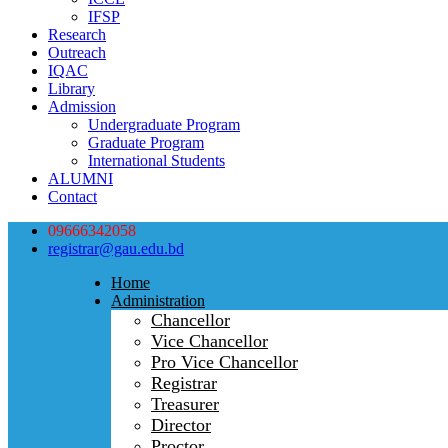
IFSP
Research
Outreach
IQAC
Library
Admission
Undergraduate Program
Graduate Program
International Students
ALUMNI
Contact
09666342058
registrar@gau.edu.bd
Home
Administration
Chancellor
Vice Chancellor
Pro Vice Chancellor
Registrar
Treasurer
Director
Proctor