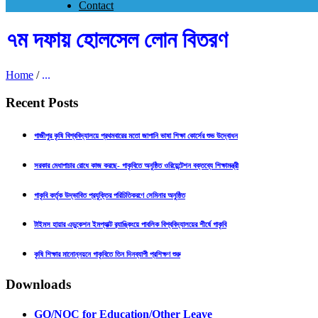
Contact
৭ম দফায় হোলসেল লোন বিতরণ
Home
/
...
Recent Posts
গাজীপুর কৃষি বিশ্ববিদ্যালয়ে প্রথমবারের মতো জাপানি ভাষা শিক্ষা কোর্সের শুভ উদ্বোধন
সরকার মেধাপাচার রোধে কাজ করছে- গাকৃবিতে অনুষ্ঠিত ওরিয়েন্টেশন বক্তব্যে শিক্ষামন্ত্রী
গাকৃবি কর্তৃক উদ্ভাবিত প্রযুক্তির পরিচিতিকরণে সেমিনার অনুষ্ঠিত
টাইমস হায়ার এডুকেশন ইমপ্যাক্ট র‍্যাঙ্কিংয়ে পাবলিক বিশ্ববিদ্যালয়ের শীর্ষে গাকৃবি
কৃষি শিক্ষার মানোন্নয়নে গাকৃবিতে তিন দিনব্যাপী প্রশিক্ষণ শুরু
Downloads
GO/NOC for Education/Other Leave