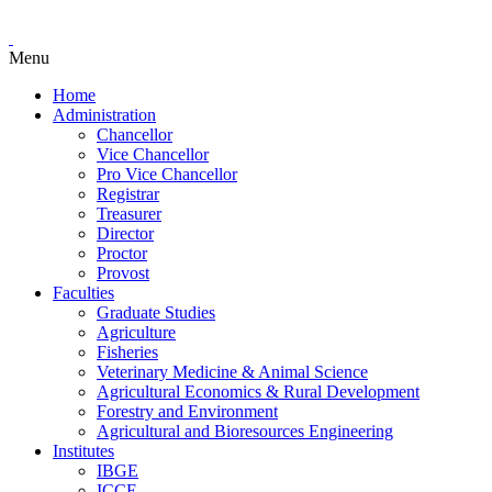
Menu
Home
Administration
Chancellor
Vice Chancellor
Pro Vice Chancellor
Registrar
Treasurer
Director
Proctor
Provost
Faculties
Graduate Studies
Agriculture
Fisheries
Veterinary Medicine & Animal Science
Agricultural Economics & Rural Development
Forestry and Environment
Agricultural and Bioresources Engineering
Institutes
IBGE
ICCE