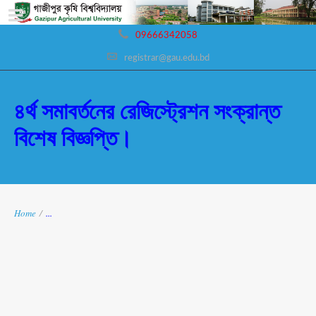
09666342058
registrar@gau.edu.bd
৪র্থ সমাবর্তনের রেজিস্ট্রেশন সংক্রান্ত
বিশেষ বিজ্ঞপ্তি।
Home
/
...