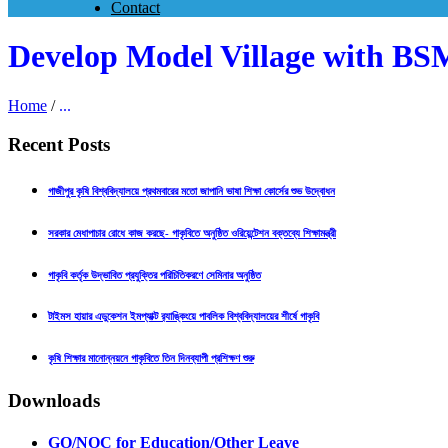
Contact
Develop Model Village with B
Home
/
...
Recent Posts
গাজীপুর কৃষি বিশ্ববিদ্যালয়ে প্রথমবারের মতো জাপানি ভাষা শিক্ষা কোর্সের শুভ উদ্বোধন
সরকার মেধাপাচার রোধে কাজ করছে- গাকৃবিতে অনুষ্ঠিত ওরিয়েন্টেশন বক্তব্যে শিক্ষামন্ত্রী
গাকৃবি কর্তৃক উদ্ভাবিত প্রযুক্তির পরিচিতিকরণে সেমিনার অনুষ্ঠিত
টাইমস হায়ার এডুকেশন ইমপ্যাক্ট র‍্যাঙ্কিংয়ে পাবলিক বিশ্ববিদ্যালয়ের শীর্ষে গাকৃবি
কৃষি শিক্ষার মানোন্নয়নে গাকৃবিতে তিন দিনব্যাপী প্রশিক্ষণ শুরু
Downloads
GO/NOC for Education/Other Leave