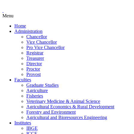
Menu
Home
Administration
Chancellor
Vice Chancellor
Pro Vice Chancellor
Registrar
Treasurer
Director
Proctor
Provost
Faculties
Graduate Studies
Agriculture
Fisheries
Veterinary Medicine & Animal Science
Agricultural Economics & Rural Development
Forestry and Environment
Agricultural and Bioresources Engineering
Institutes
IBGE
ICCE