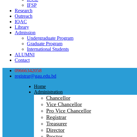
IFSP
Research
Outreach
IQAC
Library
Admission
Undergraduate Program
Graduate Program
International Students
ALUMNI
Contact
09666342058
registrar@gau.edu.bd
Home
Administration
Chancellor
Vice Chancellor
Pro Vice Chancellor
Registrar
Treasurer
Director
Proctor