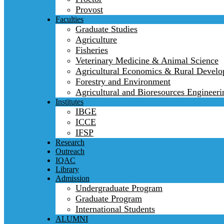
Provost
Faculties
Graduate Studies
Agriculture
Fisheries
Veterinary Medicine & Animal Science
Agricultural Economics & Rural Devel
Forestry and Environment
Agricultural and Bioresources Engineeri
Institutes
IBGE
ICCE
IFSP
Research
Outreach
IQAC
Library
Admission
Undergraduate Program
Graduate Program
International Students
ALUMNI