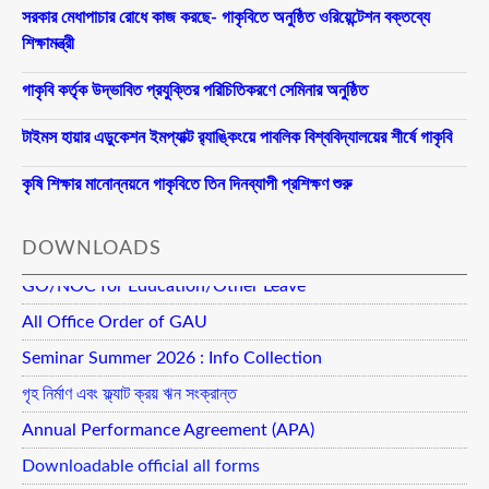
সরকার মেধাপাচার রোধে কাজ করছে- গাকৃবিতে অনুষ্ঠিত ওরিয়েন্টেশন বক্তব্যে
শিক্ষামন্ত্রী
গাকৃবি কর্তৃক উদ্ভাবিত প্রযুক্তির পরিচিতিকরণে সেমিনার অনুষ্ঠিত
টাইমস হায়ার এডুকেশন ইমপ্যাক্ট র‍্যাঙ্কিংয়ে পাবলিক বিশ্ববিদ্যালয়ের শীর্ষে গাকৃবি
কৃষি শিক্ষার মানোন্নয়নে গাকৃবিতে তিন দিনব্যাপী প্রশিক্ষণ শুরু
DOWNLOADS
GO/NOC for Education/Other Leave
All Office Order of GAU
Seminar Summer 2026 : Info Collection
গৃহ নির্মাণ এবং ফ্ল্যাট ক্রয় ঋন সংক্রান্ত
Annual Performance Agreement (APA)
Downloadable official all forms