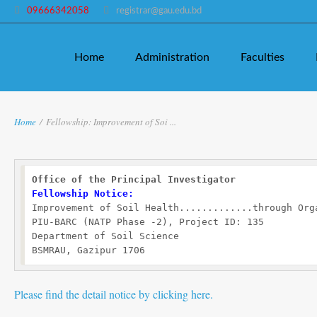
09666342058
registrar@gau.edu.bd
Home
Administration
Faculties
Home
/
Fellowship: Improvement of Soi ...
Office of the Principal Investigator
Fellowship Notice:
Improvement of Soil Health.............through Orga
PIU-BARC (NATP Phase -2), Project ID: 135

Department of Soil Science

BSMRAU, Gazipur 1706
Please find the detail notice by clicking here.