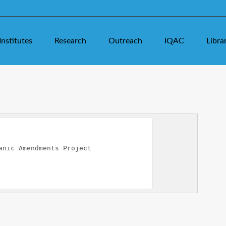
Institutes
Research
Outreach
IQAC
Libra
nic Amendments Project
