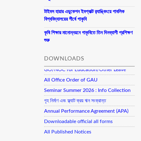
টাইমস হায়ার এডুকেশন ইমপ্যাক্ট র‍্যাঙ্কিংয়ে পাবলিক
বিশ্ববিদ্যালয়ের শীর্ষে গাকৃবি
কৃষি শিক্ষার মানোন্নয়নে গাকৃবিতে তিন দিনব্যাপী প্রশিক্ষণ
শুরু
DOWNLOADS
GO/NOC for Education/Other Leave
All Office Order of GAU
Seminar Summer 2026 : Info Collection
গৃহ নির্মাণ এবং ফ্ল্যাট ক্রয় ঋন সংক্রান্ত
Annual Performance Agreement (APA)
Downloadable official all forms
All Published Notices