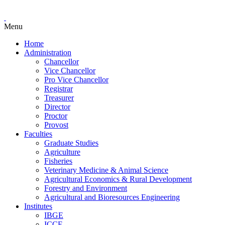
Menu
Home
Administration
Chancellor
Vice Chancellor
Pro Vice Chancellor
Registrar
Treasurer
Director
Proctor
Provost
Faculties
Graduate Studies
Agriculture
Fisheries
Veterinary Medicine & Animal Science
Agricultural Economics & Rural Development
Forestry and Environment
Agricultural and Bioresources Engineering
Institutes
IBGE
ICCE