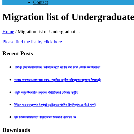
Contact
Migration list of Undergradua
Home
/
Migration list of Undergraduat ...
Please find the list by click here…
Recent Posts
গাজীপুর কৃষি বিশ্ববিদ্যালয়ে প্রথমবারের মতো জাপানি ভাষা শিক্ষা কোর্সের শুভ উদ্বোধন
সরকার মেধাপাচার রোধে কাজ করছে- গাকৃবিতে অনুষ্ঠিত ওরিয়েন্টেশন বক্তব্যে শিক্ষামন্ত্রী
গাকৃবি কর্তৃক উদ্ভাবিত প্রযুক্তির পরিচিতিকরণে সেমিনার অনুষ্ঠিত
টাইমস হায়ার এডুকেশন ইমপ্যাক্ট র‍্যাঙ্কিংয়ে পাবলিক বিশ্ববিদ্যালয়ের শীর্ষে গাকৃবি
কৃষি শিক্ষার মানোন্নয়নে গাকৃবিতে তিন দিনব্যাপী প্রশিক্ষণ শুরু
Downloads