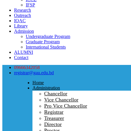
IFSP
Research
Outreach
IQAC
Library
Admission
Undergraduate Program
Graduate Program
International Students
ALUMNI
Contact
09666342058
registrar@gau.edu.bd
Home
Administration
Chancellor
Vice Chancellor
Pro Vice Chancellor
Registrar
Treasurer
Director
Proctor