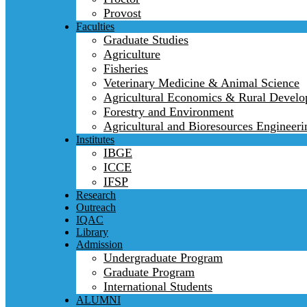
Provost
Faculties
Graduate Studies
Agriculture
Fisheries
Veterinary Medicine & Animal Science
Agricultural Economics & Rural Devel
Forestry and Environment
Agricultural and Bioresources Engineeri
Institutes
IBGE
ICCE
IFSP
Research
Outreach
IQAC
Library
Admission
Undergraduate Program
Graduate Program
International Students
ALUMNI