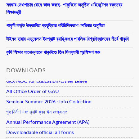
সরকার মেধাপাচার রোধে কাজ করছে- গাকৃবিতে অনুষ্ঠিত ওরিয়েন্টেশন বক্তব্যে
শিক্ষামন্ত্রী
গাকৃবি কর্তৃক উদ্ভাবিত প্রযুক্তির পরিচিতিকরণে সেমিনার অনুষ্ঠিত
টাইমস হায়ার এডুকেশন ইমপ্যাক্ট র‍্যাঙ্কিংয়ে পাবলিক বিশ্ববিদ্যালয়ের শীর্ষে গাকৃবি
কৃষি শিক্ষার মানোন্নয়নে গাকৃবিতে তিন দিনব্যাপী প্রশিক্ষণ শুরু
DOWNLOADS
GO/NOC for Education/Other Leave
All Office Order of GAU
Seminar Summer 2026 : Info Collection
গৃহ নির্মাণ এবং ফ্ল্যাট ক্রয় ঋন সংক্রান্ত
Annual Performance Agreement (APA)
Downloadable official all forms