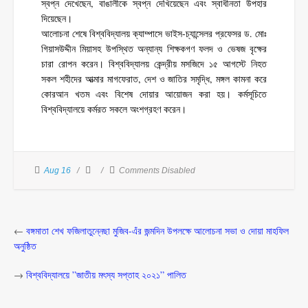
স্বপ্ন দেখেছেন, বাঙালীকে স্বপ্ন দেখিয়েছেন এবং স্বাধীনতা উপহার
দিয়েছেন।
আলোচনা শেষে বিশ্ববিদ্যালয় ক্যাম্পাসে ভাইস-চ্যান্সেলর প্রফেসর ড. মোঃ
গিয়াসউদ্দীন মিয়াসহ উপস্থিত অন্যান্য শিক্ষকগণ ফলদ ও ভেষজ বৃক্ষের
চারা রোপন করেন। বিশ্ববিদ্যালয় কেন্দ্রীয় মসজিদে ১৫ আগস্টে নিহত
সকল শহীদের আত্মার মাগফেরাত, দেশ ও জাতির সমৃদ্ধি, মঙ্গল কামনা করে
কোরআন খতম এবং বিশেষ দোয়ার আয়োজন করা হয়। কর্মসূচিতে
বিশ্ববিদ্যালয়ে কর্মরত সকলে অংশগ্রহণ করেন।
Aug 16
Comments Disabled
←
বঙ্গমাতা শেখ ফজিলাতুন্নেছা মুজিব-এঁর জন্মদিন উপলক্ষে আলোচনা সভা ও দোয়া মাহফিল
অনুষ্ঠিত
→
বিশ্ববিদ্যালয়ে ”জাতীয় মৎস্য সপ্তাহ ২০২১” পালিত