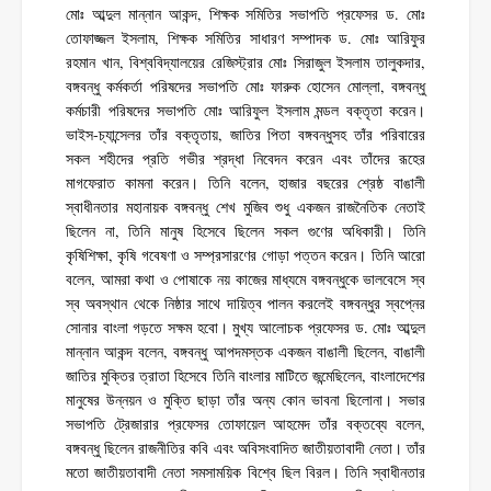
মোঃ আব্দুল মান্নান আকন্দ, শিক্ষক সমিতির সভাপতি প্রফেসর ড. মোঃ
তোফাজ্জল ইসলাম, শিক্ষক সমিতির সাধারণ সম্পাদক ড. মোঃ আরিফুর
রহমান খান, বিশ্ববিদ্যালয়ের রেজিস্ট্রার মোঃ সিরাজুল ইসলাম তালুকদার,
বঙ্গবন্ধু কর্মকর্তা পরিষদের সভাপতি মোঃ ফারুক হোসেন মোল্লা, বঙ্গবন্ধু
কর্মচারী পরিষদের সভাপতি মোঃ আরিফুল ইসলাম মন্ডল বক্তৃতা করেন।
ভাইস-চ্যান্সেলর তাঁর বক্তৃতায়, জাতির পিতা বঙ্গবন্ধুসহ তাঁর পরিবারের
সকল শহীদের প্রতি গভীর শ্রদ্ধা নিবেদন করেন এবং তাঁদের রূহের
মাগফেরাত কামনা করেন। তিনি বলেন, হাজার বছরের শ্রেষ্ঠ বাঙালী
স্বাধীনতার মহানায়ক বঙ্গবন্ধু শেখ মুজিব শুধু একজন রাজনৈতিক নেতাই
ছিলেন না, তিনি মানুষ হিসেবে ছিলেন সকল গুণের অধিকারী। তিনি
কৃষিশিক্ষা, কৃষি গবেষণা ও সম্প্রসারণের গোড়া পত্তন করেন। তিনি আরো
বলেন, আমরা কথা ও পোষাকে নয় কাজের মাধ্যমে বঙ্গবন্ধুকে ভালবেসে স্ব
স্ব অবস্থান থেকে নিষ্ঠার সাথে দায়িত্ব পালন করলেই বঙ্গবন্ধুর স্বপ্নের
সোনার বাংলা গড়তে সক্ষম হবো। মুখ্য আলোচক প্রফেসর ড. মোঃ আব্দুল
মান্নান আকন্দ বলেন, বঙ্গবন্ধু আপদমস্তক একজন বাঙালী ছিলেন, বাঙালী
জাতির মুক্তির ত্রাতা হিসেবে তিনি বাংলার মাটিতে জন্মেছিলেন, বাংলাদেশের
মানুষের উন্নয়ন ও মুক্তি ছাড়া তাঁর অন্য কোন ভাবনা ছিলোনা। সভার
সভাপতি ট্রেজারার প্রফেসর তোফায়েল আহমেদ তাঁর বক্তব্যে বলেন,
বঙ্গবন্ধু ছিলেন রাজনীতির কবি এবং অবিসংবাদিত জাতীয়তাবাদী নেতা। তাঁর
মতো জাতীয়তাবাদী নেতা সমসাময়িক বিশ্বে ছিল বিরল। তিনি স্বাধীনতার