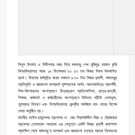
বিপুল উৎসাহ ও উদ্দীপনার মধ্য দিয়ে বঙ্গবন্ধু শেখ মুজিবুর রহমান কৃষি
বিশ্ববিদ্যালয়ে আজ ১৬ ডিসেম্বর’২৩ ৫৩ তম বিজয় দিবস উদযাপিত
হলো। দিবসের কর্মসূচির মধ্যে সকালে ৯:৩০ টায় বিজয় র‌্যালী, বঙ্গবন্ধুর
প্রতিকৃতি ও জয়বাংলা ভাস্কর্যে পুষ্পস্তবক অর্পন, আলোকচিত্র প্রদর্শনী,
শিশু-কিশোরদের অংশগ্রহণে চিত্রাঙ্কন প্রতিযোগিতা, ছাত্র-ছাত্রী,
শিক্ষক, কর্মকর্তা ও কর্মচারীদের অংশগ্রহণে বিভিন্ন প্রীতি খেলাধূলা,
পুরস্কার বিতরণ এবং বিশ্ববিদ্যালয় কেন্দ্রীয় মসজিদে বাদ যোহর বিশেষ
দোয়া অনুষ্ঠিত হয়।
মাননীয় ভাইস-চ্যান্সেলর প্রফেসর ড. মোঃ গিয়াসউদ্দীন মিয়া ও ট্রেজারার
প্রফেসর তোফায়েল আহমেদ এর নেতৃত্বে একটি বিজয় র‌্যালী ক্যাম্পাস
প্রদক্ষিণ শেষে বঙ্গবন্ধু’র ভাস্কর্য এবং জয়বাংলা চত্বরে শ্রদ্ধা নিবেদনের