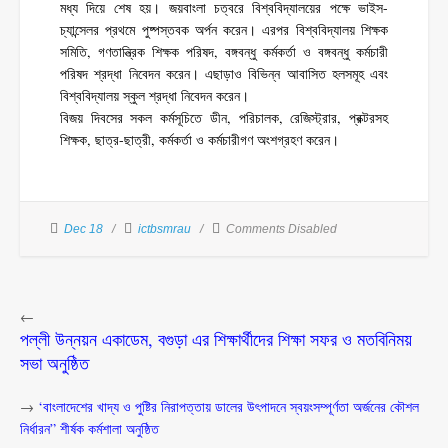
মধ্য দিয়ে শেষ হয়। জয়বাংলা চত্বরে বিশ্ববিদ্যালয়ের পক্ষে ভাইস-
চ্যান্সেলর প্রথমে পুষ্পস্তবক অর্পন করেন। এরপর বিশ্ববিদ্যালয় শিক্ষক
সমিতি, গণতান্ত্রিক শিক্ষক পরিষদ, বঙ্গবন্ধু কর্মকর্তা ও বঙ্গবন্ধু কর্মচারী
পরিষদ শ্রদ্ধা নিবেদন করেন। এছাড়াও বিভিন্ন আবাসিত হলসমূহ এবং
বিশ্ববিদ্যালয় স্কুল শ্রদ্ধা নিবেদন করেন।
বিজয় দিবসের সকল কর্মসূচিতে ডীন, পরিচালক, রেজিস্ট্রার, প্রক্টরসহ
শিক্ষক, ছাত্র-ছাত্রী, কর্মকর্তা ও কর্মচারীগণ অংশগ্রহণ করেন।
Dec 18
ictbsmrau
Comments Disabled
←
পল্লী উন্নয়ন একাডেম, বগুড়া এর শিক্ষার্থীদের শিক্ষা সফর ও মতবিনিময়
সভা অনুষ্ঠিত
→
‘বাংলাদেশের খাদ্য ও পুষ্টির নিরাপত্তায় ডালের উৎপাদনে স্বয়ংসম্পূর্ণতা অর্জনের কৌশল
নির্ধারন” শীর্ষক কর্মশালা অনুষ্ঠিত