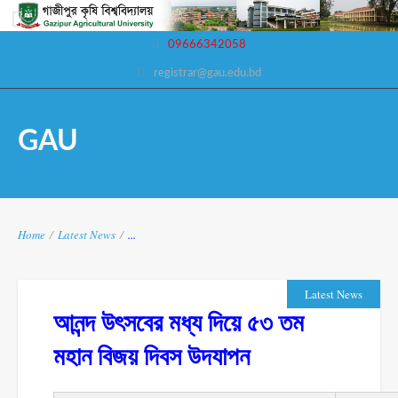
09666342058
registrar@gau.edu.bd
GAU
Home
/
Latest News
/
...
Latest News
আনন্দ উৎসবের মধ্য দিয়ে ৫৩ তম
মহান বিজয় দিবস উদযাপন