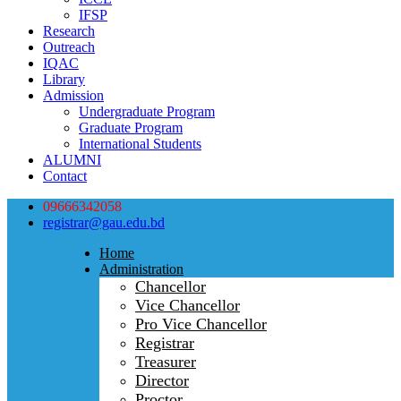
IFSP
Research
Outreach
IQAC
Library
Admission
Undergraduate Program
Graduate Program
International Students
ALUMNI
Contact
09666342058
registrar@gau.edu.bd
Home
Administration
Chancellor
Vice Chancellor
Pro Vice Chancellor
Registrar
Treasurer
Director
Proctor