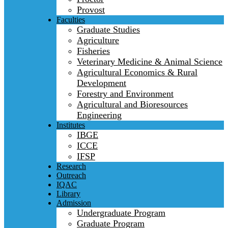
Provost
Faculties
Graduate Studies
Agriculture
Fisheries
Veterinary Medicine & Animal Science
Agricultural Economics & Rural
Development
Forestry and Environment
Agricultural and Bioresources
Engineering
Institutes
IBGE
ICCE
IFSP
Research
Outreach
IQAC
Library
Admission
Undergraduate Program
Graduate Program