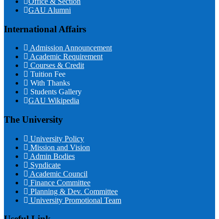
Office & Section
GAU Alumni
International Affairs
Admission Announcement
Academic Requirement
Courses & Credit
Tuition Fee
With Thanks
Students Gallery
GAU Wikipedia
The University
University Policy
Mission and Vision
Admin Bodies
Syndicate
Academic Council
Finance Committee
Planning & Dev. Committee
University Promotional Team
Useful Link