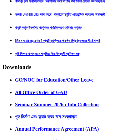
গাজীপুর কৃষি বিশ্ববিদ্যালয়ে প্রথমবারের মতো জাপানি ভাষা শিক্ষা কোর্সের শুভ উদ্বোধন
সরকার মেধাপাচার রোধে কাজ করছে- গাকৃবিতে অনুষ্ঠিত ওরিয়েন্টেশন বক্তব্যে শিক্ষামন্ত্রী
গাকৃবি কর্তৃক উদ্ভাবিত প্রযুক্তির পরিচিতিকরণে সেমিনার অনুষ্ঠিত
টাইমস হায়ার এডুকেশন ইমপ্যাক্ট র‍্যাঙ্কিংয়ে পাবলিক বিশ্ববিদ্যালয়ের শীর্ষে গাকৃবি
কৃষি শিক্ষার মানোন্নয়নে গাকৃবিতে তিন দিনব্যাপী প্রশিক্ষণ শুরু
Downloads
GO/NOC for Education/Other Leave
All Office Order of GAU
Seminar Summer 2026 : Info Collection
গৃহ নির্মাণ এবং ফ্ল্যাট ক্রয় ঋন সংক্রান্ত
Annual Performance Agreement (APA)