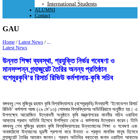
International Students
ALUMNI
Contact
GAU
Home
/
Latest News
/
...
Latest News
উন্নত শিক্ষা ব্যবস্থা, প্রযুক্তি নির্ভর গবেষণা ও
মানসম্পন্ন গ্র্যাজুয়েট তৈরির অনন্য প্রতিষ্ঠান
বশেমুরকৃবি’র রিসার্চ রিভিউ কর্মশালায়-কৃষি সচিব
বঙ্গবন্ধু শেখ মুজিবুর রহমান কৃষি বিশ্ববিদ্যালয়ে (বশেমুরকৃবি) দিনব্যাপী ‘ইনোভেশন রিসার্চ
রিভিউ’ কর্মশালা আজ (২৯ মে’২৩) সোমবার বিশ্ববিদ্যালয় অডিটরিয়ামে অনুষ্ঠিত হয়। এ
উপলক্ষ্যে আয়োজিত উদ্বোধনী অনুষ্ঠানে কৃষি মন্ত্রণালয়ের মাননীয় সচিব ওয়াহিদা
আক্তার প্রধান অতিথি হিসেবে উপস্থিত থেকে এ কর্মশালার উদ্বোধন করেন। তিনি
বঙ্গবন্ধু শেখ মুজিবুর রহমান কৃষি বিশ্ববিদ্যালয়ের উন্নতমানের শিক্ষা ও গবেষণা এবং
অবকাঠামো উন্নয়নের ভূয়সী প্রশংসা করে উন্নত ও প্রকৃত মানবিক মানুষ হিসেবে
গ্র্যাজুয়েট তৈরির আহবান জানান। প্রধান অতিথির বক্তব্যে জনাব ওয়াহিদা আক্তার