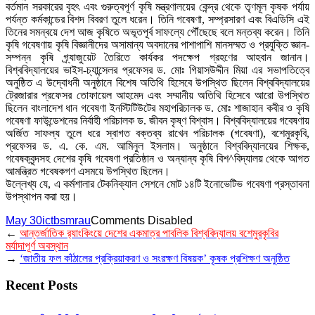
বর্তমান সরকারের বৃহৎ এবং গুরুত্বপূর্ণ কৃষি মন্ত্রণালয়ের কেন্দ্র থেকে তৃণমূল কৃষক পর্যায়
পর্যন্ত কর্মকান্ডের বিশদ বিবরণ তুলে ধরেন। তিনি গবেষণা, সম্প্রসারণ এবং বিএডিসি এই
তিনের সমন্বয়ে দেশ আজ কৃষিতে অভূতপূর্ব সাফল্যে পৌঁছেছে বলে মন্তব্য করেন। তিনি
কৃষি গবেষণায় কৃষি বিজ্ঞানীদের অসামান্য অবদানের পাশাপাশি মানসম্মত ও প্রযুক্তি জ্ঞান-
সম্পন্ন কৃষি গ্র্যাজুয়েট তৈরিতে কার্যকর পদক্ষেপ গ্রহণের আহবান জানান।
বিশ্ববিদ্যালয়ের ভাইস-চ্যান্সেলর প্রফেসর ড. মোঃ গিয়াসউদ্দীন মিয়া এর সভাপতিত্বে
অনুষ্ঠিত এ উদ্বোধনী অনুষ্ঠানে বিশেষ অতিথি হিসেবে উপস্থিত ছিলেন বিশ্ববিদ্যালয়ের
ট্রেজারার প্রফেসর তোফায়েল আহমেদ এবং সম্মানীয় অতিথি হিসেবে আরো উপস্থিত
ছিলেন বাংলাদেশ ধান গবেষণা ইনস্টিটিউটের মহাপরিচালক ড. মোঃ শাজাহান কবীর ও কৃষি
গবেষণা ফাউন্ডেশনের নির্বাহী পরিচালক ড. জীবন কৃষ্ণ বিশ্বাস। বিশ্ববিদ্যালয়ের গবেষণায়
অর্জিত সাফল্য তুলে ধরে স্বাগত বক্তব্য রাখেন পরিচালক (গবেষণা), বশেমুরকৃবি,
প্রফেসর ড. এ. কে. এম. আমিনুল ইসলাম। অনুষ্ঠানে বিশ্ববিদ্যালয়ের শিক্ষক,
গবেষকবৃন্দসহ দেশের কৃষি গবেষণা প্রতিষ্ঠান ও অন্যান্য কৃষি বিশ^বিদ্যালয় থেকে আগত
আমন্ত্রিত গবেষকগণ এসময়ে উপস্থিত ছিলেন।
উল্লেখ্য যে, এ কর্মশালার টেকনিক্যাল সেশনে মোট ১৪টি ইনোভেটিভ গবেষণা প্রস্তাবনা
উপস্থাপন করা হয়।
May 30
ictbsmrau
Comments Disabled
←
আন্তর্জাতিক র‌্যাংকিংয়ে দেশের একমাত্র পাবলিক বিশ্ববিদ্যালয় বশেমুরকৃবির
মর্যাদাপূর্ণ অবস্থান
→
‘জাতীয় ফল কাঁঠালের প্রক্রিয়াকরণ ও সংরক্ষণ বিষয়ক’ কৃষক প্রশিক্ষণ অনুষ্ঠিত
Recent Posts