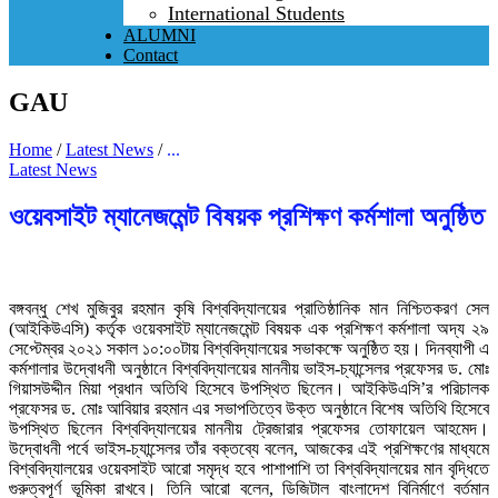
International Students
ALUMNI
Contact
GAU
Home
/
Latest News
/
...
Latest News
ওয়েবসাইট ম্যানেজমেন্ট বিষয়ক প্রশিক্ষণ কর্মশালা অনুষ্ঠিত
বঙ্গবন্ধু শেখ মুজিবুর রহমান কৃষি বিশ্ববিদ্যালয়ের প্রাতিষ্ঠানিক মান নিশ্চিতকরণ সেল
(আইকিউএসি) কর্তৃক ওয়েবসাইট ম্যানেজমেন্ট বিষয়ক এক প্রশিক্ষণ কর্মশালা অদ্য ২৯
সেপ্টেম্বর ২০২১ সকাল ১০:০০টায় বিশ্ববিদ্যালয়ের সভাকক্ষে অনুষ্ঠিত হয়। দিনব্যাপী এ
কর্মশালার উদ্বোধনী অনুষ্ঠানে বিশ্ববিদ্যালয়ের মাননীয় ভাইস-চ্যান্সেলর প্রফেসর ড. মোঃ
গিয়াসউদ্দীন মিয়া প্রধান অতিথি হিসেবে উপস্থিত ছিলেন। আইকিউএসি’র পরিচালক
প্রফেসর ড. মোঃ আবিয়ার রহমান এর সভাপতিত্বে উক্ত অনুষ্ঠানে বিশেষ অতিথি হিসেবে
উপস্থিত ছিলেন বিশ্ববিদ্যালয়ের মাননীয় ট্রেজারার প্রফেসর তোফায়েল আহমেদ।
উদ্বোধনী পর্বে ভাইস-চ্যান্সেলর তাঁর বক্তব্যে বলেন, আজকের এই প্রশিক্ষণের মাধ্যমে
বিশ্ববিদ্যালয়ের ওয়েবসাইট আরো সমৃদ্ধ হবে পাশাপাশি তা বিশ্ববিদ্যালয়ের মান বৃদ্ধিতে
গুরুত্বপূর্ণ ভূমিকা রাখবে। তিনি আরো বলেন, ডিজিটাল বাংলাদেশ বিনির্মাণে বর্তমান