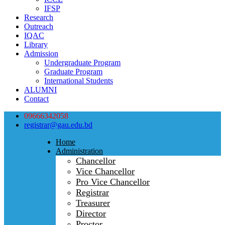
IFSP
Research
Outreach
IQAC
Library
Admission
Undergraduate Program
Graduate Program
International Students
ALUMNI
Contact
09666342058
registrar@gau.edu.bd
Home
Administration
Chancellor
Vice Chancellor
Pro Vice Chancellor
Registrar
Treasurer
Director
Proctor