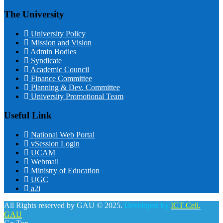
The University
University Policy
Mission and Vision
Admin Bodies
Syndicate
Academic Council
Finance Committee
Planning & Dev. Committee
University Promotional Team
Useful Link
National Web Portal
vSession Login
UCAM
Webmail
Ministry of Education
UGC
a2i
All Rights reserved by GAU © 2025.
Developed by:
ICT Cell,
GAU