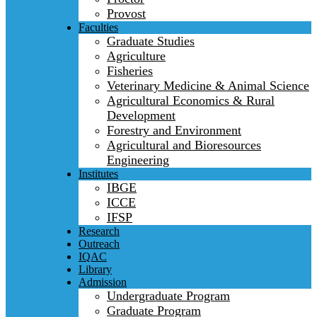
Provost
Faculties
Graduate Studies
Agriculture
Fisheries
Veterinary Medicine & Animal Science
Agricultural Economics & Rural
Development
Forestry and Environment
Agricultural and Bioresources
Engineering
Institutes
IBGE
ICCE
IFSP
Research
Outreach
IQAC
Library
Admission
Undergraduate Program
Graduate Program