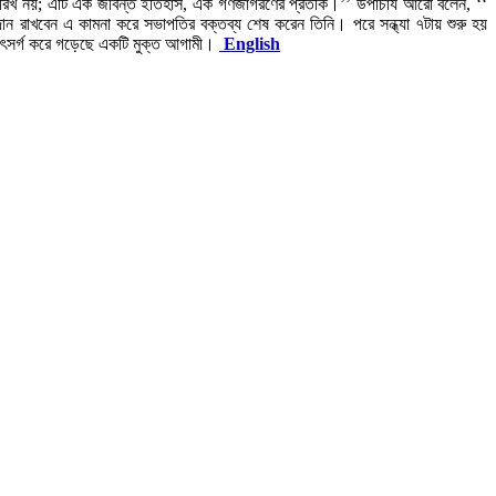
ারিখ নয়; এটি এক জীবন্ত ইতিহাস, এক গণজাগরণের প্রতীক।’’ উপাচার্য আরো বলেন, ‘‘
 রাখবেন এ কামনা করে সভাপতির বক্তব্য শেষ করেন তিনি। পরে সন্ধ্যা ৭টায় শুরু হয়
কে উৎসর্গ করে গড়েছে একটি মুক্ত আগামী।
English