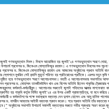
হলো জুলাই গণঅভ্যুত্থান দিবস। দিবসে আয়োজিত হয় জুলাই’২৪ গণঅভ্যুত্থান স্মরণে দোয়া,
 উপাচার্য প্রফেসর ড. জিকেএম মোস্তাফিজুর রহমান। এ গণঅভ্যুত্থান দিবসের শুভ সূচনা হয় বি
্সেলর প্রফেসর ড. জিকেএম মোস্তাফিজুর রহমান এবং আজকের অনুষ্ঠানের প্রধান অতিথি বাংল
াকার্ড আর স্লোগানে মুখরিত সেই র‌্যালি মুহূর্তে পরিণত হয় প্রতিরোধের প্রতীকে। এরপর নতুন 
ামে অনুষ্ঠিত হয়ে গণঅভ্যুত্থান স্মরণে আলোচনাসভা। মহতী এ আলোচনাসভায় সভাপতির আস
ছিলেন প্রফেসর ড. মোহাম্মদ তানজীমউদ্দিন খান এবং বিশেষ অতিথি ছিলেন গাকৃবির ট্রেজার
বং শিক্ষকবৃন্দসহ কর্মকর্তা-কর্মচারীবৃন্দ। আলোচনার শুরুতেই জুলাই শহিদদের আত্মার মাগফ
 প্রদর্শিত হয় গাকৃবি কর্তৃক নির্মিত জুলাই’২৪ এর উপর একটি প্রামাণ্যচিত্র, যা মনে করিয়
ওন, কর্মচারী ও কর্মকর্তাগণের পক্ষে যথাক্রমে বক্তব্য দেন দুলাল হোসেন এবং আবু হানিফ 
ফেসর ড. নাসরীন আক্তার আইভী বক্তব্য প্রদান করেন। পরে প্রধান অতিথি তাঁর বক্তব্যে ব
বে।” অনুষ্ঠানের সভাপতি উপাচার্য সমাপনী বক্তব্যের শুরুতে গভীর শ্রদ্ধায় স্মরণ কর