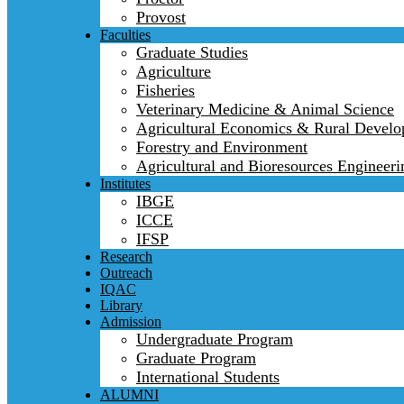
Provost
Faculties
Graduate Studies
Agriculture
Fisheries
Veterinary Medicine & Animal Science
Agricultural Economics & Rural Devel
Forestry and Environment
Agricultural and Bioresources Engineeri
Institutes
IBGE
ICCE
IFSP
Research
Outreach
IQAC
Library
Admission
Undergraduate Program
Graduate Program
International Students
ALUMNI