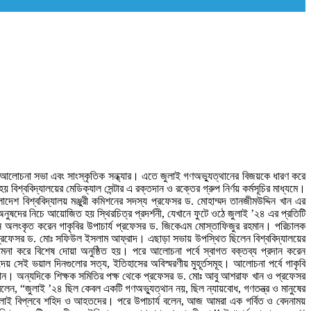
 আলোচনা সভা এবং সাংস্কৃতিক সন্ধ্যার। এতে জুলাই গণঅভ্যুত্থানের বিজয়কে ধারণ করে
শ্ববিদ্যালয়ের মেডিক্যাল সেন্টার এ রক্তদান ও রক্তের গ্রুপ নির্ণয় কর্মসূচির মাধ্যমে।
াদেশ বিশ্ববিদ্যালয় মঞ্জুরী কমিশনের সদস্য প্রফেসর ড. মোহাম্মদ তানজীমউদ্দিন খান এর
কৃষি অনুষদের নিচে আয়োজিত হয় স্থিরচিত্র প্রদর্শনী, যেখানে ফুটে ওঠে জুলাই ’২৪ এর প্রতিটি
ন অলংকৃত করেন গাকৃবির উপাচার্য প্রফেসর ড. জিকেএম মোস্তাফিজুর রহমান। পরিচালক
ার প্রফেসর ড. মোঃ সফিউল ইসলাম আফ্রাদ। এছাড়া সভায় উপস্থিত ছিলেন বিশ্ববিদ্যালয়ের
েরাত কামনা করে বিশেষ দোয়া অনুষ্ঠিত হয়। পরে আলোচনা পর্বে স্বাগত বক্তব্য প্রদান করেন
ে দেয় সেই ভয়াল দিনগুলোর সত্য, ইতিহাসের অবিস্মরণীয় মুহূর্তসমূহ। আলোচনা পর্বে গাকৃবি
পালোয়ান। অন্যদিকে শিক্ষক সমিতির পক্ষ থেকে প্রফেসর ড. মোঃ আবু আশরাফ খান ও প্রফেসর
লেন, “জুলাই ’২৪ ছিল কেবল একটি গণঅভ্যুত্থান নয়, ছিল ন্যায়বোধ, গণতন্ত্র ও মানুষের
েন জুলাই বিপ্লবে শহিদ ও আহতদের। পরে উপাচার্য বলেন, আজ আমরা এক গর্বিত ও বেদনাময়