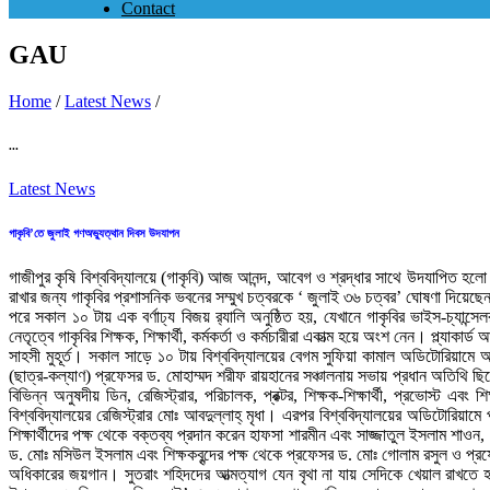
Contact
GAU
Home
/
Latest News
/
...
Latest News
গাকৃবি’তে জুলাই গণঅভ্যুত্থান দিবস উদযাপন
গাজীপুর কৃষি বিশ্ববিদ্যালয়ে (গাকৃবি) আজ আনন্দ, আবেগ ও শ্রদ্ধার সাথে উদযাপিত 
রাখার জন্য গাকৃবির প্রশাসনিক ভবনের সম্মুখ চত্বরকে ‘ জুলাই ৩৬ চত্বর’ ঘোষণা দিয়েছেন
পরে সকাল ১০ টায় এক বর্ণাঢ্য বিজয় র‌্যালি অনুষ্ঠিত হয়, যেখানে গাকৃবির ভাইস-চ্যান
নেতৃত্বে গাকৃবির শিক্ষক, শিক্ষার্থী, কর্মকর্তা ও কর্মচারীরা একাত্ম হয়ে অংশ নেন। প্ল্য
সাহসী মুহূর্ত। সকাল সাড়ে ১০ টায় বিশ্ববিদ্যালয়ের বেগম সুফিয়া কামাল অডিটোরিয়
(ছাত্র-কল্যাণ) প্রফেসর ড. মোহাম্মদ শরীফ রায়হানের সঞ্চালনায় সভায় প্রধান অতিথি 
বিভিন্ন অনুষদীয় ডিন, রেজিস্ট্রার, পরিচালক, প্রক্টর, শিক্ষক-শিক্ষার্থী, প্রভোস্ট এ
বিশ্ববিদ্যালয়ের রেজিস্ট্রার মোঃ আবদুল্লাহ্ মৃধা। এরপর বিশ্ববিদ্যালয়ের অডিটোরিয়ামে
শিক্ষার্থীদের পক্ষ থেকে বক্তব্য প্রদান করেন হাফসা শারমীন এবং সাজ্জাতুল ইসলাম শা
ড. মোঃ মসিউল ইসলাম এবং শিক্ষকবৃন্দের পক্ষ থেকে প্রফেসর ড. মোঃ গোলাম রসুল ও প্র
অধিকারের জয়গান। সুতরাং শহিদদের আত্মত্যাগ যেন বৃথা না যায় সেদিকে খেয়াল রাখতে হ