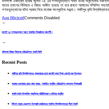
উপলক্ষে একত্রিত হয়েছি জুলাই’২৪ এর গণঅভ্যুত্থানে শহিদ হওয়া অকুতোভয় তরুণদের 
যাদের ত্যাগের বিনিময়ে এ বিজয় অর্জিত হয়েছে তা ধরে রাখতে আমাদের সম্মিলিত সহয
গণঅভ্যুত্থানের ঘটনা প্রবাহ নিয়ে মনোজ্ঞ সাংস্কৃতিক সন্ধ্যা। গাজীপুর কৃষি বিশ্ববিদ
Aug 06
ictcell
Comments Disabled
←
জুলাই’২৪ গণঅভ্যুত্থান স্মরণে গাকৃবিতে স্থিরচিত্র প্রদর্শনী।
→
মৃত্তিকা বিজ্ঞান বিভাগের ওরিয়েন্টেশনে গাকৃবি ভিসি
Recent Posts
গাজীপুর কৃষি বিশ্ববিদ্যালয়ে প্রথমবারের মতো জাপানি ভাষা শিক্ষা কোর্সের শুভ উদ্বোধন
সরকার মেধাপাচার রোধে কাজ করছে- গাকৃবিতে অনুষ্ঠিত ওরিয়েন্টেশন বক্তব্যে শিক্ষামন্ত্রী
গাকৃবি কর্তৃক উদ্ভাবিত প্রযুক্তির পরিচিতিকরণে সেমিনার অনুষ্ঠিত
টাইমস হায়ার এডুকেশন ইমপ্যাক্ট র‍্যাঙ্কিংয়ে পাবলিক বিশ্ববিদ্যালয়ের শীর্ষে গাকৃবি