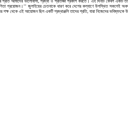
প্রতি আমাদের ভালোবাসা, শ্রদ্ধা ও প্রতিজ্ঞা প্রকাশ করতে। এই দিনটি কেবল একটি ত
োগিতা প্রয়োজন।’’ জুলাইয়ের চেতনাকে ধারণ করে দেশের কল্যাণে উপস্থিত সকলেই অবদান
্যালয়ের পক্ষ থেকে এই আয়োজন ছিল একটি শ্রদ্ধাঞ্জলি তাদের প্রতি, যারা নিজেদের ভবিষ্যৎ