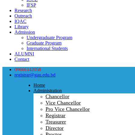
IFSP
Research
Outreach
IQAC
Library
Admission
Undergraduate Program
Graduate Program
International Students
ALUMNI
Contact
09666342058
registrar@gau.edu.bd
Home
Administration
Chancellor
Vice Chancellor
Pro Vice Chancellor
Registrar
Treasurer
Director
Proctor