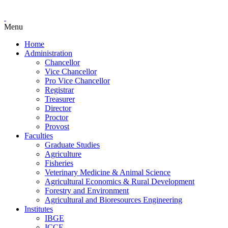
Menu
Home
Administration
Chancellor
Vice Chancellor
Pro Vice Chancellor
Registrar
Treasurer
Director
Proctor
Provost
Faculties
Graduate Studies
Agriculture
Fisheries
Veterinary Medicine & Animal Science
Agricultural Economics & Rural Development
Forestry and Environment
Agricultural and Bioresources Engineering
Institutes
IBGE
ICCE