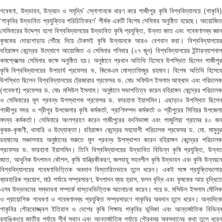
গবেষণা, উদ্ভাবন, উন্নয়ন ও সমৃদ্ধি’ স্লোগানকে ধারণ করে গাজীপুর কৃষি বিশ্ববিদ্যালয়ে (গাকৃবি)
‘গাকৃবির উদ্ভাবিত প্রযুক্তির পরিচিতিকরণ’ শীর্ষক একটি বিশেষ সেমিনার অনুষ্ঠিত হয়েছে। আয়োজিত
সেমিনারের উদ্দেশ্য হলো বিশ্ববিদ্যালয়ের উদ্ভাবিত কৃষি প্রযুক্তি, উন্নত জাত এবং গবেষণালব্ধ জ্ঞান
কৃষকের দোরগোড়ায় পৌঁছে দিয়ে টেকসই কৃষি উন্নয়নকে আরও বেগবান করা। বিশ্ববিদ্যালয়ের
বহিরাঙ্গন কেন্দ্রের উদ্যোগে আয়োজিত এ সেমিনার শনিবার (২৭ জুন) বিশ্ববিদ্যালয়ের ইন্টারন্যাশনাল
কমপ্লেক্সের সেমিনার কক্ষে অনুষ্ঠিত হয়। অনুষ্ঠানে প্রধান অতিথি হিসেবে উপস্থিত ছিলেন গাজীপুর
কৃষি বিশ্ববিদ্যালয়ের উপাচার্য প্রফেসর ড. জিকেএম মোস্তাফিজুর রহমান। বিশেষ অতিথি হিসেবে
উপস্থিত ছিলেন বিশ্ববিদ্যালয়ের ট্রেজারার প্রফেসর ড. মোঃ সফিউল ইসলাম আফ্রাদ এবং পরিচালক
(গবেষণা) প্রফেসর ড. মোঃ মসিউল ইসলাম। অনুষ্ঠানে সভাপতিত্ব করেন বহিরাঙ্গন কেন্দ্রের পরিচালক
ও সেমিনারের মূল প্রবন্ধ উপস্থাপক প্রফেসর ড. ফারহানা ইয়াসমিন। এছাড়াও উপস্থিত ছিলেন
গাজীপুর সদর ও শ্রীপুর উপজেলার কৃষি কর্মকর্তা, প্রাণিসম্পদ কর্মকর্তা ও শ্রীপুরের সিনিয়র উপজেলা
মৎস্য কর্মকর্তা। সেমিনারে অংশগ্রহণ করেন গাজীপুরের বদনিভাঙ্গা এবং পাজুলিয়া গ্রামের ৪০ জন
কৃষক-কৃষাণী, খামারি ও উদ্যোক্তা। বহিরাঙ্গন কেন্দ্রের সহযোগী পরিচালক প্রফেসর ড. মো. মামুনুর
রহমানের সঞ্চালনায় অনুষ্ঠানের শুরুতে মূল প্রবন্ধ উপস্থাপন করেন বহিরাঙ্গন কেন্দ্রের পরিচালক
প্রফেসর ড. ফারহানা ইয়াসমিন। তিনি বিশ্ববিদ্যালয়ের উদ্ভাবিত বিভিন্ন কৃষি প্রযুক্তি, উন্নত
জাত, আধুনিক উৎপাদন কৌশল, কৃষি যান্ত্রিকীকরণ, জলবায়ু সহনশীল কৃষি উদ্ভাবন এবং কৃষি উন্নয়নে
বিশ্ববিদ্যালয়ের গবেষণাভিত্তিক অবদান বিস্তারিতভাবে তুলে ধরেন। একই সঙ্গে প্রযুক্তিগুলোর
ব্যবহারিক প্রয়োগ, মাঠ পর্যায়ে সম্প্রসারণ, উৎপাদন ব্যয় হ্রাস, ফলন বৃদ্ধি এবং কৃষকের আয় বৃদ্ধিতে
এসব উদ্ভাবনের সম্ভাবনা সম্পর্কে বাস্তবভিত্তিক আলোচনা করেন। পরে ড. মসিউল ইসলাম মৌলিক
ও প্রায়োগিক গবেষণা ও গবেষণালব্ধ প্রযুক্তি সম্প্রসারণে গাকৃবির অবদান তুলে ধরেন। অন্যদিকে
গাকৃবির গৌরবোজ্জ্বল ইতিহাস ও দেশের কৃষি শিক্ষায় গাকৃবির ভূমিকা এবং আন্তর্জাতিক বিভিন্ন
র‌্যাঙ্কিংয়ে জাতীয় পর্যায়ে শীর্ষ স্থান এবং আন্তর্জাতিক পর্যায়ে গৌরবময় অবস্থানের কথা তুলে ধরেন