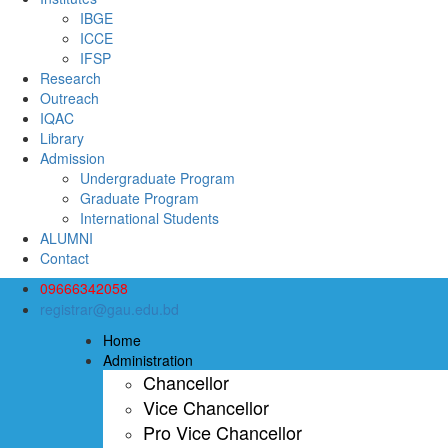
IBGE
ICCE
IFSP
Research
Outreach
IQAC
Library
Admission
Undergraduate Program
Graduate Program
International Students
ALUMNI
Contact
09666342058
registrar@gau.edu.bd
Home
Administration
Chancellor
Vice Chancellor
Pro Vice Chancellor