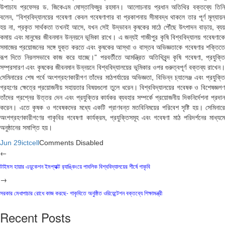
উপাচায প্রফেসর ড. জিকেএম মোস্তাফিজুর রহমান। আলোচনায় প্রধান অতিথির বক্তব্যে তিনি
বলেন, “বিশ্ববিদ্যালয়ের গবেষণা কেবল গবেষণাগার বা প্রকাশনায় সীমাবদ্ধ থাকলে তার পূর্ণ মূল্যায়ন
হয় না, প্রকৃত সার্থকতা তখনই আসে, যখন সেই উদ্ভাবন কৃষকের মাঠে পৌঁছে উৎপাদন বাড়ায়, ব্যয়
কমায় এবং মানুষের জীবনমান উন্নয়নে ভূমিকা রাখে। এ জন্যই গাজীপুর কৃষি বিশ্ববিদ্যালয় গবেষণাকে
সমাজের প্রয়োজনের সঙ্গে যুক্ত করতে এবং কৃষকের আস্থা ও বাস্তব অভিজ্ঞতাকে গবেষণার শক্তিতে
রূপ দিতে নিরলসভাবে কাজ করে যাচ্ছে।” পরবর্তীতে আমন্ত্রিত অতিথিবৃন্দ কৃষি গবেষণা, প্রযুক্তি
সম্প্রসারণ এবং কৃষকের জীবনমান উন্নয়নে বিশ্ববিদ্যালয়ের ভূমিকার ওপর গুরুত্বপূর্ণ বক্তব্য রাখেন।
সেমিনারের শেষ পর্বে অংশগ্রহণকারীগণ তাঁদের মাঠপর্যায়ের অভিজ্ঞতা, বিভিন্ন চ্যালেঞ্জ এবং প্রযুক্তি
গ্রহণের ক্ষেত্রে প্রয়োজনীয় সহায়তার বিষয়গুলো তুলে ধরেন। বিশ্ববিদ্যালয়ের গবেষক ও বিশেষজ্ঞগণ
তাঁদের প্রশ্নের উত্তর দেন এবং প্রযুক্তির কার্যকর ব্যবহার সম্পর্কে প্রয়োজনীয় দিকনির্দেশনা প্রদান
করেন। এতে কৃষক ও গবেষকদের মধ্যে একটি প্রাণবন্ত মতবিনিময়ের পরিবেশ সৃষ্টি হয়। সেমিনারে
অংশগ্রহণকারীগণের গাকৃবির গবেষণা কার্যক্রম, প্রযুক্তিসমূহ এবং গবেষণা মাঠ পরিদর্শনের মাধ্যমে
অনুষ্ঠানের সমাপ্তি হয়।
Jun 29
ictcell
Comments Disabled
←
টাইমস হায়ার এডুকেশন ইমপ্যাক্ট র‍্যাঙ্কিংয়ে পাবলিক বিশ্ববিদ্যালয়ের শীর্ষে গাকৃবি
→
সরকার মেধাপাচার রোধে কাজ করছে- গাকৃবিতে অনুষ্ঠিত ওরিয়েন্টেশন বক্তব্যে শিক্ষামন্ত্রী
Recent Posts