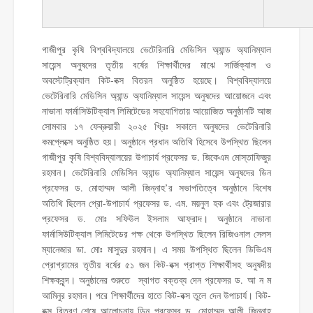
গাজীপুর কৃষি বিশ্ববিদ্যালয়ে ভেটেরিনারি মেডিসিন অ্যান্ড অ্যানিম্যাল
সায়েন্স অনুষদের তৃতীয় বর্ষের শিক্ষার্থীদের মাঝে সার্জিক্যাল ও
অবস্টেট্রিক্যাল কিট-বক্স বিতরন অনুষ্ঠিত হয়েছে। বিশ্ববিদ্যালয়ে
ভেটেরিনারি মেডিসিন অ্যান্ড অ্যানিম্যাল সায়েন্স অনুষদের আয়োজনে এবং
নাভানা ফার্মাসিউটিক্যাল লিমিটেডের সহযোগিতায় আয়োজিত অনুষ্ঠানটি আজ
সোমবার ১৭ ফেব্রুয়ারী ২০২৫ খ্রিঃ সকালে অনুষদের ভেটেরিনারি
কমপ্লেক্সে অনুষ্ঠিত হয়। অনুষ্ঠানে প্রধান অতিথি হিসেবে উপস্থিত ছিলেন
গাজীপুর কৃষি বিশ্ববিদ্যালয়ের উপাচার্য প্রফেসর ড. জিকেএম মোস্তাফিজুর
রহমান। ভেটেরিনারি মেডিসিন অ্যান্ড অ্যানিম্যাল সায়েন্স অনুষদের ডিন
প্রফেসর ড. মোহাম্মদ আলী জিন্নাহ’র সভাপতিত্বে অনুষ্ঠানে বিশেষ
অতিথি ছিলেন প্রো-উপাচার্য প্রফেসর ড. এম. ময়নুল হক এবং ট্রেজারার
প্রফেসর ড. মোঃ সফিউল ইসলাম আফ্রাদ। অনুষ্ঠানে নাভানা
ফার্মাসিউটিক্যাল লিমিটেডের পক্ষ থেকে উপস্থিত ছিলেন রিজিওনাল সেলস
ম্যানেজার ডা. মোঃ মাসুদুর রহমান। এ সময় উপস্থিত ছিলেন ডিভিএম
প্রোগ্রামের তৃতীয় বর্ষের ৫১ জন কিট-বক্স প্রাপ্ত শিক্ষার্থীসহ অনুষদীয়
শিক্ষকবৃন্দ। অনুষ্ঠানের শুরুতে স্বাগত বক্তব্য দেন প্রফেসর ড. আ ন ম
আমিনুর রহমান। পরে শিক্ষার্থীদের হাতে কিট-বক্স তুলে দেন উপাচার্য। কিট-
বক্স বিতরণ শেষে আলোচনায় ডিন প্রফেসর ড. মোহাম্মদ আলী জিন্নাহ