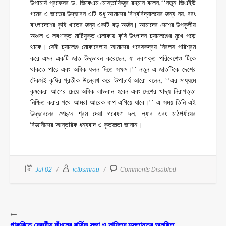
উপাচার্য প্রফেসর ড. জিকেএম মোস্তাফিজুর রহমান বলেন,‘‘নতুন জিএইউ
গমের এ জাতের উদ্ভাবন এটি শুধু আমাদের বিশ্ববিদ্যালয়ের জন্য নয়, বরং
বাংলাদেশের কৃষি খাতের জন্য একটি বড় অর্জন। আমাদের দেশের উপকূলীয়
অঞ্চল ও লবণাক্ত মাটিযুক্ত এলাকায় কৃষি উৎপাদন চ্যালেঞ্জের মুখে পড়ে
থাকে। সেই চ্যালেঞ্জ মোকাবেলায় আমাদের গবেষকদ্বয় নিরলস পরিশ্রম
করে এমন একটি জাত উদ্ভাবন করেছেন, যা লবণাক্ত পরিবেশেও টিকে
থাকতে পারে এবং অধিক ফলন দিতে সক্ষম।’’ নতুন এ জাতটিকে দেশের
টেকসই কৃষির প্রতীক উল্লেখ করে উপাচার্য আরো বলেন, ‘‘এর মাধ্যমে
কৃষকেরা আগের চেয়ে অধিক লাভবান হবেন এবং দেশের খাদ্য নিরাপত্তা
নিশ্চিত করার পথে আমরা আরেক ধাপ এগিয়ে যাবে।’’ এ সময় তিনি এই
উদ্ভাবনের পেছনে শ্রম দেয়া গবেষণা দল, ল্যাব এবং মাঠপর্যায়ের
বিজ্ঞানীদের আন্তরিক ধন্যবাদ ও কৃতজ্ঞতা জানান।
Jul 02
ictbsmrau
Comments Disabled
←
গাকৃবিতে কেন্দ্রীয় বাঁধনের বার্ষিক সভা ও দায়িত্ব হস্তান্তর অনুষ্ঠিত