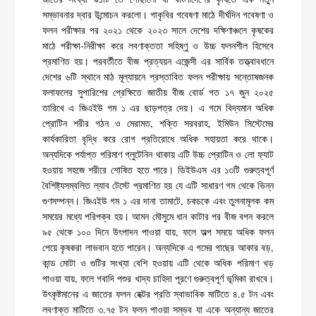
সম্ভাবনার দ্বার উন্মোচন করলো। গাকৃবির গবেষণা মাঠে দীর্ঘদিন গবেষণা ও
ফলন পরীক্ষার পর ২০২১ থেকে ২০২৩ সালে দেশের দক্ষিণাঞ্চলে কৃষকের
মাঠে পরীক্ষা-নিরীক্ষা করে লবণাক্ততা সহিষ্ণু ও উচ্চ ফলনশীল হিসেবে
প্রমাণিত হয়। পরবর্তীতে বীজ প্রত্যয়ন এজেন্সী এর সার্বিক তত্ত্বাবধানে
দেশের ৬টি স্থানে মাঠ মূল্যায়নে প্রস্তাবিত ফলন পরীক্ষায় সন্তোষজনক
ফলাফলের সুপারিশের প্রেক্ষিতে জাতীয় বীজ বোর্ড গত ১৭ জুন ২০২৫
তারিখে এ জিএইউ গম ১ এর ছাড়পত্র দেয়। এ গমে বিদ্যমান অধিক
প্রোটিন শরীর গঠন ও মেরামত, শক্তি সরবরাহ, ইমিউন সিস্টেমের
কার্যকারিতা বৃদ্ধি করে রোগ প্রতিরোধে অধিক সহায়তা করে থাকে।
অন্যদিকে পর্যাপ্ত পরিমাণ গ্লুটেনিন থাকায় এটি উচ্চ প্রোটিন ও লো ফ্যাট
হওয়ায় সহজে শরীরে শোষিত হতে পারে। ডিইউএস এর ১৩টি গুরুত্বপূর্ণ
বৈশিষ্ট্যসম্বলিত ল্যাব টেস্টে প্রমাণিত হয় যে এটি সাধারণ গম থেকে ভিন্ন
গুণসম্পন্ন। জিএইউ গম ১ এর দানা তামাটে, চকচকে এবং তুলনামূলক কম
সময়ের মধ্যে পরিপক্ব হয়। আমন মৌসুমে ধান কাটার পর বীজ বপন করলে
৯৫ থেকে ১০০ দিনে উৎপাদন পাওয়া যায়, ফলে অল্প সময়ে অধিক ফলন
পেয়ে কৃষকরা লাভবান হতে পারেন। অন্যদিকে এ গমের গাছের আকার বড়,
কান্ড মোটা ও গুটির সংখ্যা বেশি হওয়ায় এটি থেকে অধিক পরিমাণ খড়
পাওয়া যায়, ফলে গবাদি পশুর খাদ্য চাহিদা পূরণে গুরুত্বপূর্ণ ভূমিকা রাখবে।
উৎকৃষ্টমানের এ জাতের ফলন হেক্টর প্রতি স্বাভাবিক মাটিতে ৪.৫ টন এবং
লবণাক্ত মাটিতে ৩.৭৫ টন ফলন পাওয়া সম্ভব যা একে অন্যান্য জাতের