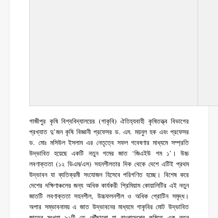
গাজীপুর কৃষি বিশ্ববিদ্যালয়ের (গাকৃবি) ঐতিহ্যবাহী কৃষিতত্ত্ব বিভাগের
প্রখ্যাত দু’জন কৃষি বিজ্ঞানী প্রফেসর ড. এম. ময়নুল হক এবং প্রফেসর
ড. মোঃ মসিউল ইসলাম এর নেতৃত্বে সফল গবেষণার মাধ্যমে সম্প্রতি
উদ্ভাবিত হয়েছে একটি নতুন গমের জাত ‘জিএইউ গম ১’। উচ্চ
লবণাক্ততা (১২ ডিএম/এস) সহনশীলতার দিক থেকে দেশে এটিই প্রথম
উদ্ভাবন যা ব্যতিক্রমী সংযোজন হিসেবে পরিগণিত হচ্ছে। বিশেষ করে
দেশের দক্ষিণাঞ্চলের জন্য অধিক কার্যকরী প্রিমিয়াম কোয়ালিটির এই নতুন
জাতটি লবণাক্ততা সহনশীল, উচ্চফলনশীল ও অধিক প্রোটিন সমৃদ্ধ।
অপার সম্ভাবনাময় এ জাত উদ্ভাবনের মাধ্যমে গাকৃবির মোট উদ্ভাবিত
জাতের সংখ্যা ৯১টি তে পৌঁছালো যা বাংলাদেশের কৃষিতে এক নতুন