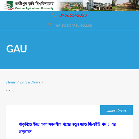
09666342058
registrar@gau.edu.bd
GAU
Home
/
Latest News
/
...
Latest News
গাকৃবিতে উচ্চ লবণ সহনশীল গমের নতুন জাত জিএইউ গম ১ এর
উদ্ভাবন