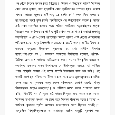
গম থেকে বিশেষ স্থানে নিয়ে গিয়েছে। উন্নত এ ইনব্রেড জাতটি বিভিন্ন
রোগ যেমন ব্লাস্ট, রস্ট ইত্যাদির রোগ প্রতিরোধক সম্পন্ন হবার কারণে
সাধারণ জাতের তুলনায় এটি গড়ে ১০-১৫% বেশি ফলন দিতে সক্ষম যা
বাংলাদেশের মতো কৃষি নির্ভর অর্থনীতিতে এর উপযোগিতা অনেক। আবার
এটি লবণ সহনশীল হওয়ায় মানব শরীরে সোডিয়াম ক্লোরাইডের মাত্রা
নিয়ন্ত্রণ করে কার্যকরভাবে পানি ও পুষ্টি শোষণ করতে পারে। এছাড়া জলবায়ু
সহনশীলতা ও রোগ-পোকা প্রতিরোধ ক্ষমতা থাকায় এটি দেশের বৈচিত্র্যময়
পরিবেশে চাষের জন্য উপযোগী ও লাভজনক একটি জাত। সার্বিক বিষয়ে এ
জাতের অন্যতম উদ্ভাবক প্রফেসর ড. মোঃ মসিউল ইসলাম
বলেন,”জিএইউ গম ১’ উদ্ভাবন আমাদের দীর্ঘদিনের গবেষণা, পরীক্ষা-
নিরীক্ষা এবং মাঠ পর্যায়ের অভিজ্ঞতার ফল। দেশের উপকূলীয় অঞ্চল ও
লবণাক্ত এলাকায় ফসল উৎপাদনের যে সীমাবদ্ধতা রয়েছে, তা কাটিয়ে
ওঠার লক্ষ্যেই আমরা এই গমের জাতটি উদ্ভাবনে কাজ শুরু করি। এই
জাতটি লবণাক্ত পরিবেশেও টিকে থাকতে পারে এবং তুলনামূলকভাবে অধিক
ফলন দেয় যা কৃষকের জন্য যেমন লাভজনক, তেমনি দেশের খাদ্য
নিরাপত্তার জন্যও গুরুত্বপূর্ণ। ড. মসিউল আরো বলেন, ‘‘আমরা আশা
করি, ‘জিএইউ গম ১’ দ্রুত মাঠ পর্যায়ে বিস্তার লাভ করবে এবং দেশের
বিভিন্ন লবণাক্ত অঞ্চলে গম চাষে নতুন দিগন্ত উন্মোচন করবে। আমরা এ
অর্জনকে কৃষকের প্রতি আমাদের দায়বদ্ধতার অংশ হিসেবে দেখছি।’’
অন্যদিকে বিশ্ববিদ্যালয়ের এ অসামান্য অর্জনে সন্তুষ্টি প্রকাশ করে